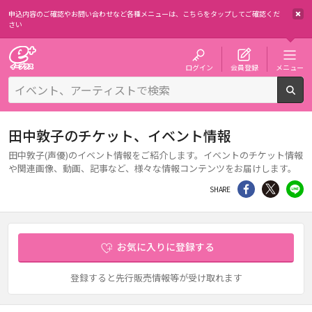
申込内容のご確認やお問い合わせなど各種メニューは、
こちらをタップしてご確認くだ
さい
チケット予約・購入・販売のイープラス
ログイン
会員登録
メニュー
検
田中敦子のチケット、イベント情報
田中敦子(声優)のイベント情報をご紹介します。イベントのチケット情報
や関連画像、動画、記事など、様々な情報コンテンツをお届けします。
シェア
Twitter
li
SHARE
お気に入りに登録する
登録すると先行販売情報等が受け取れます