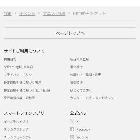
TOP
イベント
アニメ･声優
田中敦子 チケット
ページトップへ
サイトご利用について
利用規約
新規会員登録
Streaming+利用規約
退会受付
プライバシーポリシー
公演中止・延期・変更
特定商取引法に基づく表示
推奨環境
特定商取引法に基づく表示(お酒)
はじめての方へ
旅行業登録表・約款等
カスタマーハラスメントポリシー
スマートフォンアプリ
公式SNS
イープラスアプリ
X
チラシクラシック
Facebook
チラシミュージアム
Youtube