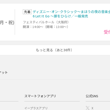
ディズニー･オン･クラシック～まほうの夜の音楽会 
先着
6 Let It Go ～扉をひらけ／一般発売
1(月・祝)
フェスティバルホール（大阪府）
開演：14:00～（開場：13:00～）
受
もっと見る（あと36件）
ケット
スマートフォンアプリ
公式SNS
イープラスアプリ
X