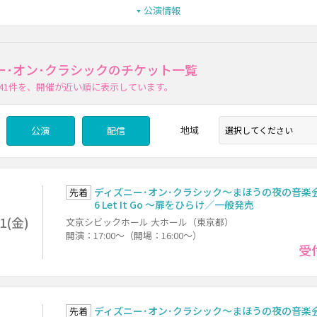
公演情報
ー･オン･クラシックのチケット一覧
41件
を、開催が近い順に表示しています。
地域
公演
配信
ディズニー･オン･クラシック～まほうの夜の音楽会 
先着
6 Let It Go ～扉をひらけ／一般発売
11(金)
文京シビックホール 大ホール（東京都）
開演：17:00～（開場：16:00～）
受
ディズニー･オン･クラシック～まほうの夜の音楽会 
先着