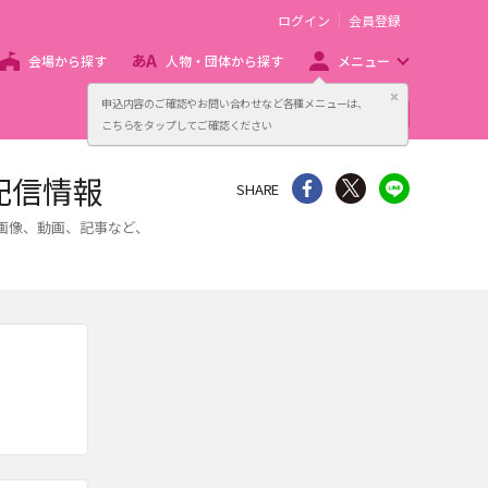
ログイン
会員登録
会場から探す
人物・団体から探す
メニュー
閉じる
申込内容のご確認やお問い合わせなど各種メニューは、
主催者向け販売サービス
こちらをタップしてご確認ください
配信情報
シェア
Twitter
line
SHARE
画像、動画、記事など、