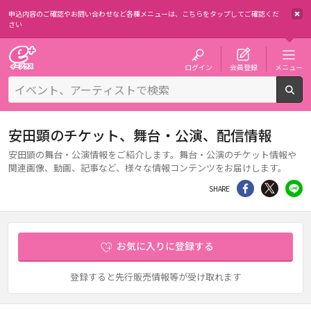
申込内容のご確認やお問い合わせなど各種メニューは、
こちらをタップしてご確認くだ
さい
チケット予約・購入・販売のイープラス
ログイン
会員登録
メニュー
検
安田顕のチケット、舞台・公演、配信情報
安田顕の舞台・公演情報をご紹介します。舞台・公演のチケット情報や
関連画像、動画、記事など、様々な情報コンテンツをお届けします。
シェア
Twitter
li
SHARE
お気に入りに登録する
登録すると先行販売情報等が受け取れます