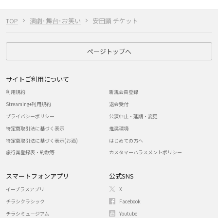
TOP
演劇･舞台･お笑い
安田顕 チケット
ページトップへ
サイトご利用について
利用規約
新規会員登録
Streaming+利用規約
退会受付
プライバシーポリシー
公演中止・延期・変更
特定商取引法に基づく表示
推奨環境
特定商取引法に基づく表示(お酒)
はじめての方へ
旅行業登録表・約款等
カスタマーハラスメントポリシー
スマートフォンアプリ
公式SNS
イープラスアプリ
X
チラシクラシック
Facebook
チラシミュージアム
Youtube