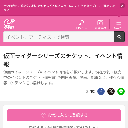
申込内容のご確認やお問い合わせなど各種メニューは、
こちらをタップしてご確認くだ
さい
チケット予約・購入・販売のイープラス
ログイン
会員登録
メニュー
検
仮面ライダーシリーズのチケット、イベント情
報
仮面ライダーシリーズのイベント情報をご紹介します。現在予約・販売
中のイベントのチケット情報6件や関連画像、動画、記事など、様々な情
報コンテンツをお届けします。
シェア
Twitter
li
SHARE
お気に入りに登録する
登録すると先行販売情報等が受け取れます