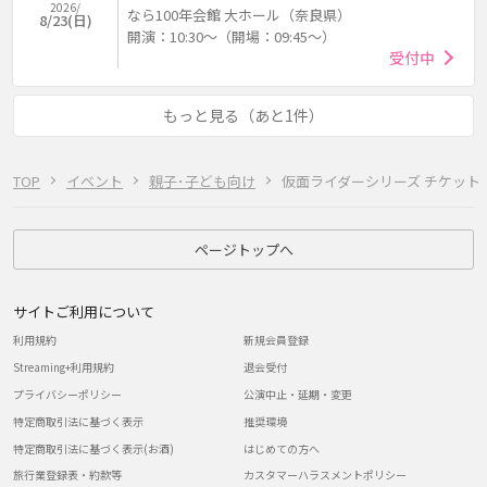
2026/
なら100年会館 大ホール（奈良県）
8/23(日)
開演：10:30～（開場：09:45～）
受付中
もっと見る（あと1件）
TOP
イベント
親子･子ども向け
仮面ライダーシリーズ チケット
ページトップへ
サイトご利用について
利用規約
新規会員登録
Streaming+利用規約
退会受付
プライバシーポリシー
公演中止・延期・変更
特定商取引法に基づく表示
推奨環境
特定商取引法に基づく表示(お酒)
はじめての方へ
旅行業登録表・約款等
カスタマーハラスメントポリシー