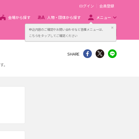
ログイン
会員登録
会場から探す
人物・団体から探す
メニュー
閉じる
申込内容のご確認やお問い合わせなど各種メニューは、
主催者向け販売サービス
こちらをタップしてご確認ください
シェア
Twitter
line
SHARE
す。