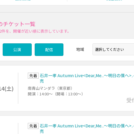
のチケット一覧
2件
を、開催が近い順に表示しています。
地域
公演
配信
石井一孝 Autumn Live<Dear,Me..～明日の僕へ
先着
売
14(土)
南青山マンダラ（東京都）
開演：14:00～（開場：13:00～）
受
石井一孝 Autumn Live<Dear,Me..～明日の僕へ
先着
売