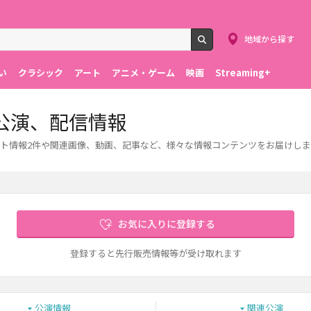
地域から探す
検索
い
クラシック
アート
アニメ・ゲーム
映画
Streaming+
公演、配信情報
ト情報2件や関連画像、動画、記事など、様々な情報コンテンツをお届けしま
お気に入りに登録する
登録すると先行販売情報等が受け取れます
公演情報
関連公演