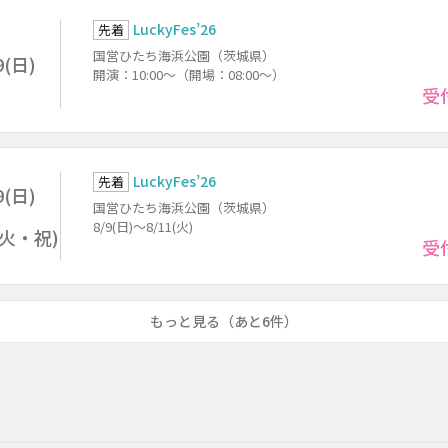
LuckyFes’26
先着
国営ひたち海浜公園（茨城県）
9(日)
開演：10:00～（開場：08:00～）
受
LuckyFes’26
先着
9(日)
国営ひたち海浜公園（茨城県）
8/9(日)～8/11(火)
1(火・祝)
受
もっと見る（あと6件）