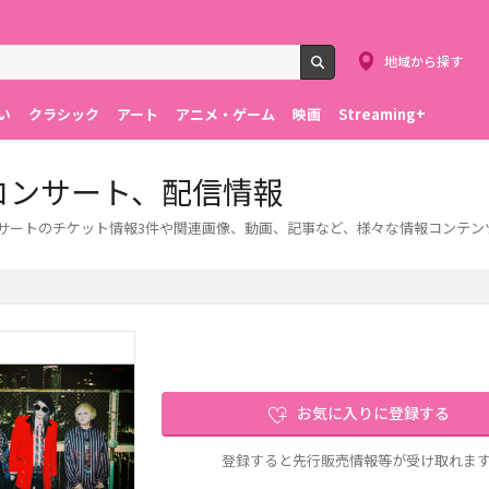
地域から探す
検索
い
クラシック
アート
アニメ・ゲーム
映画
Streaming+
コンサート、配信情報
ンサートのチケット情報3件や関連画像、動画、記事など、様々な情報コンテン
お気に入りに登録する
登録すると先行販売情報等が受け取れま