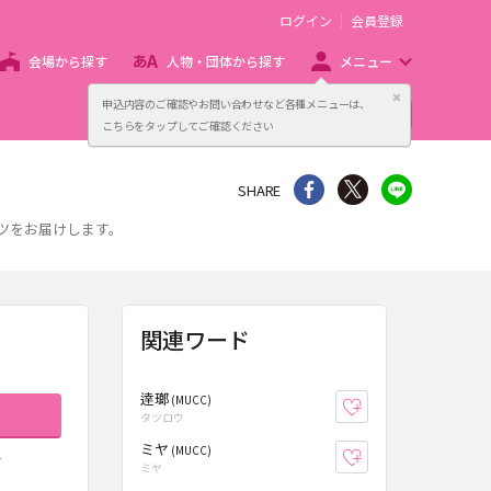
ログイン
会員登録
会場から探す
人物・団体から探す
メニュー
閉じる
申込内容のご確認やお問い合わせなど各種メニューは、
主催者向け販売サービス
こちらをタップしてご確認ください
シェア
Twitter
line
SHARE
ツをお届けします。
関連ワード
逹瑯
(MUCC)
お気に入り登録
タツロウ
ミヤ
(MUCC)
お気に入り登録
す
ミヤ