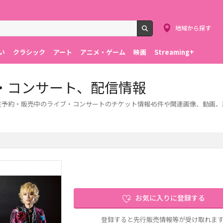
地域から探す
検索
い
クラシック
アート
アニメ・ゲーム
映画
Streaming+
・コンサート、配信情報
。現在予約・販売中のライブ・コンサートのチケット情報45件や関連画像、動画
お気に入りに登録する
登録すると先行販売情報等が受け取れま