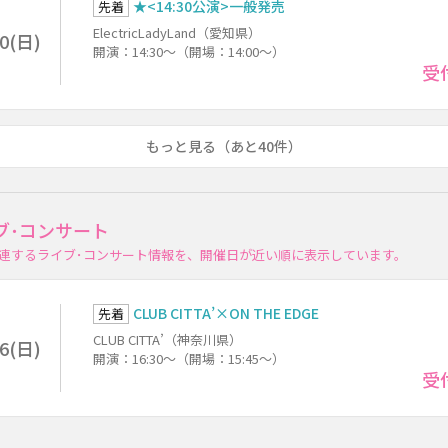
★<14:30公演>一般発売
先着
ElectricLadyLand（愛知県）
30(日)
開演：14:30～（開場：14:00～）
受
もっと見る（あと40件）
ブ･コンサート
連するライブ･コンサート情報を、開催日が近い順に表示しています。
CLUB CITTA’×ON THE EDGE
先着
CLUB CITTA’（神奈川県）
16(日)
開演：16:30～（開場：15:45～）
受