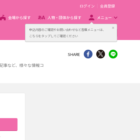
ログイン
会員登録
会場から探す
人物・団体から探す
メニュー
閉じる
申込内容のご確認やお問い合わせなど各種メニューは、
主催者向け販売サービス
こちらをタップしてご確認ください
シェア
Twitter
line
SHARE
、記事など、様々な情報コ
す