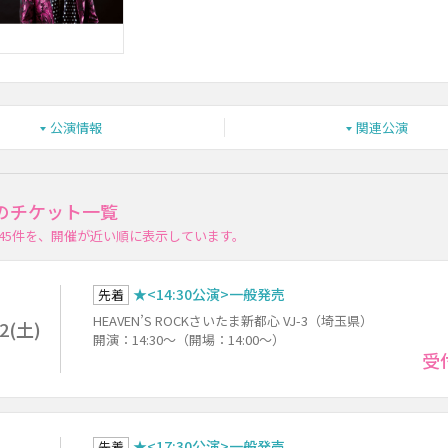
公演情報
関連公演
のチケット一覧
45件
を、開催が近い順に表示しています。
★<14:30公演>一般発売
先着
HEAVEN’S ROCKさいたま新都心 VJ-3（埼玉県）
22(土)
開演：14:30～（開場：14:00～）
受
★<17:30公演>一般発売
先着