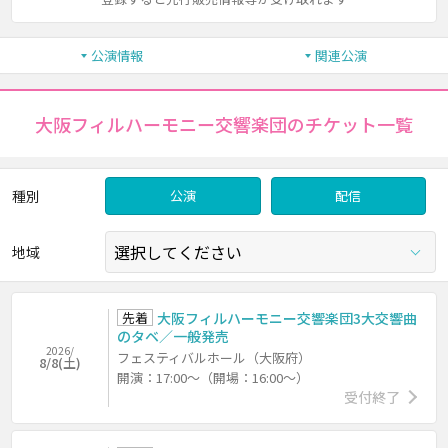
公演情報
関連公演
大阪フィルハーモニー交響楽団のチケット一覧
種別
公演
配信
地域
先着
大阪フィルハーモニー交響楽団3大交響曲
のタベ／一般発売
2026/
フェスティバルホール（大阪府）
8/8(土)
開演：17:00～（開場：16:00～）
受付終了