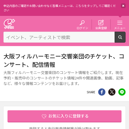
申込内容のご確認やお問い合わせなど各種メニューは、
こちらをタップしてご確認くだ
さい
チケット予約・購入・販売のイープラス
ログイン
会員登録
メニュー
検
大阪フィルハーモニー交響楽団のチケット、コ
ンサート、配信情報
大阪フィルハーモニー交響楽団のコンサート情報をご紹介します。現在
予約・販売中のコンサートのチケット情報24件や関連画像、動画、記事
など、様々な情報コンテンツをお届けします。
シェア
Twitter
li
SHARE
お気に入りに登録する
登録すると先行販売情報等が受け取れます