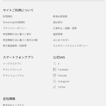
サイトご利用について
利用規約
新規会員登録
Streaming+利用規約
退会受付
プライバシーポリシー
公演中止・延期・変更
特定商取引法に基づく表示
推奨環境
特定商取引法に基づく表示(お酒)
はじめての方へ
旅行業登録表・約款等
カスタマーハラスメントポリシー
スマートフォンアプリ
公式SNS
イープラスアプリ
X
チラシクラシック
Facebook
チラシミュージアム
Youtube
Instagram
TikTok
会社情報
株式会社イープラス