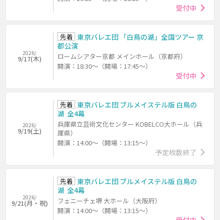
受付中
先着
東京バレエ団 「白鳥の湖」全国ツアー 京
都公演
2026/
ロームシアター京都 メインホール（京都府）
9/17(木)
開演：18:30～（開場：17:45～）
受付中
先着
東京バレエ団 ブルメイステル版 白鳥の
湖 全4幕
兵庫県立芸術文化センター KOBELCO大ホール（兵
2026/
9/19(土)
庫県）
開演：14:00～（開場：13:15～）
予定枚数終了
先着
東京バレエ団 ブルメイステル版 白鳥の
湖 全4幕
2026/
フェニーチェ堺 大ホール（大阪府）
9/21(月・祝)
開演：14:00～（開場：13:15～）
受付中