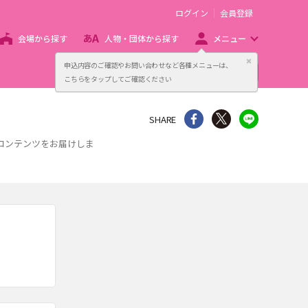
ログイン
会員登録
会場から探す
人物・団体から探す
メニュー
閉じる
申込内容のご確認やお問い合わせなど各種メニューは、
主催者向け販売サービス
こちらをタップしてご確認ください
シェア
Twitter
line
SHARE
報コンテンツをお届けしま