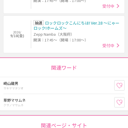
開演：17:45～（開場：17:00～）
受付中
抽選
ロックロックこんにちは! Ver.28 ～にゃー
ロック!ホームズ～
2026/
Zepp Namba（大阪府）
9/18(金)
開演：17:45～（開場：17:00～）
受付中
関連ワード
崎山龍男
お
サキヤマタツオ
草野マサムネ
お
クサノマサムネ
関連ページ・サイト