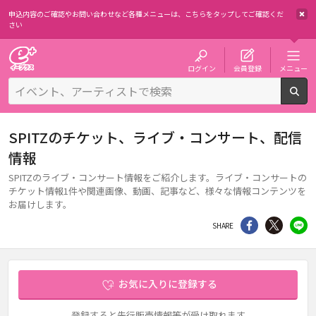
申込内容のご確認やお問い合わせなど各種メニューは、
こちらをタップしてご確認くだ
さい
チケット予約・購入・販売のイープラス
ログイン
会員登録
メニュー
検
SPITZのチケット、ライブ・コンサート、配信
情報
SPITZのライブ・コンサート情報をご紹介します。ライブ・コンサートの
チケット情報1件や関連画像、動画、記事など、様々な情報コンテンツを
お届けします。
シェア
Twitter
li
SHARE
お気に入りに登録する
登録すると先行販売情報等が受け取れます