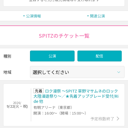
公演情報
関連公演
SPITZのチケット一覧
種別
公演
配信
地域
先着
ロク漫祭 ～SPITZ 草野マサムネのロック
大陸漫遊祭り～／★先着アップグレード受付/Ri
de 他
2026/
9/22(火・祝)
有明アリーナ（東京都）
開演：16:00～（開場：15:00～）
予定枚数終了