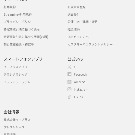
利用規約
新規会員登録
Streaming+利用規約
退会受付
プライバシーポリシー
公演中止・延期・変更
特定商取引法に基づく表示
推奨環境
特定商取引法に基づく表示(お酒)
はじめての方へ
旅行業登録表・約款等
カスタマーハラスメントポリシー
スマートフォンアプリ
公式SNS
イープラスアプリ
X
チラシクラシック
Facebook
チラシミュージアム
Youtube
Instagram
TikTok
会社情報
株式会社イープラス
プレスリリース
採用情報