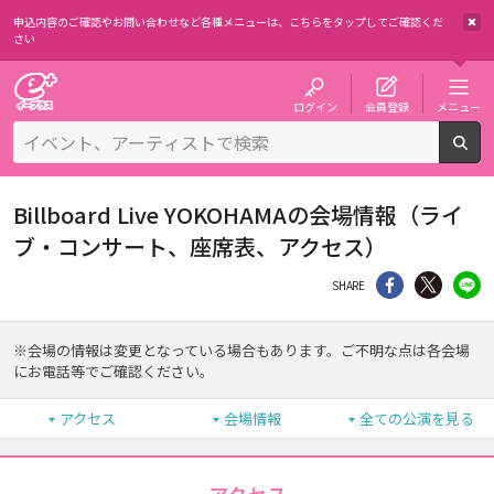
申込内容のご確認やお問い合わせなど各種メニューは、
こちらをタップしてご確認くだ
さい
チケット予約・購入・販売のイープラス
ログイン
会員登録
メニュー
検
Billboard Live YOKOHAMAの会場情報（ライ
ブ・コンサート、座席表、アクセス）
シェア
Twitter
li
SHARE
※会場の情報は変更となっている場合もあります。ご不明な点は各会場
にお電話等でご確認ください。
アクセス
会場情報
全ての公演を見る