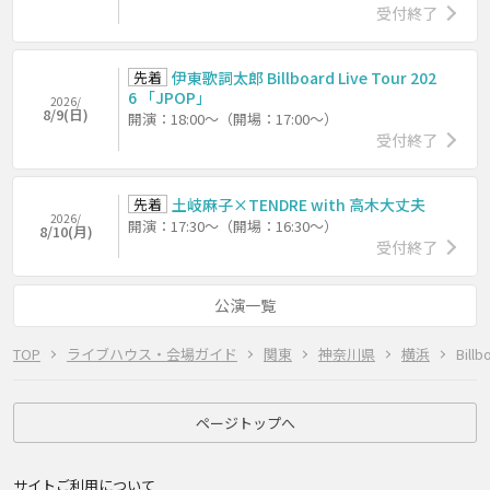
受付終了
先着
伊東歌詞太郎 Billboard Live Tour 202
6 「JPOP」
2026/
8/9(日)
開演：18:00～（開場：17:00～）
受付終了
先着
土岐麻子×TENDRE with 高木大丈夫
2026/
開演：17:30～（開場：16:30～）
8/10(月)
受付終了
公演一覧
TOP
ライブハウス・会場ガイド
関東
神奈川県
横浜
Bill
ページトップへ
サイトご利用について