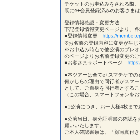
チケットのお申込みをされる際、
既にe+会員登録済みのお客さま
登録情報確認・変更方法
下記登録情報変更ページより、各
■登録情報変更
https://member.ep
※お名前の登録内容に変更が生じ
※お申込み時点で他公演のプレオ
のページよりお名前登録変更のご
■お客さまサポートページ
https:
●本ツアーは全てe+スマチケで
何かしらの理由で同行者がスマー
として、ご自身を同行者とするこ
（この場合、スマートフォンをお
●1公演につき、お一人様4枚ま
●公演当日、身分証明書の確認を
願いいたします。
ご本人確認書類は、「顔写真付き