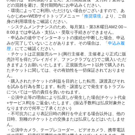
どの混雑を避け、受付期間内にお申込みください。
・環境によってご利用いただけない場合がございますので、あ
らかじめe+WEBサイトトップメニュー「
推奨環境
」より、ご自
身の利用環境をご確認ください。
・システムメンテナンスのため、毎月第1・第3木曜日AM2:00～
8:00までは申込み・支払い・受取り手続きができません。
・申込みの途中でインターネットの接続が中断した場合、申込
みが完了していないことがあります。その場合は、「
申込み履
歴
」にてご確認ください。
・チケットは正規販売ルート(興行主催者、主催者より正式に販
売許可を得たプレイガイド、ファンクラブなど)でご購入いただ
きますようお願いいたします。正規販売ルート以外で購入され
たチケットに関しては、その有効性を一切保証されておりませ
ん。
・購入されたチケットの利益を目的とした転売、譲渡及びそれ
を試みる行為を禁じます。転売・譲渡などで発生するトラブル
については一切の責任を負いかねます。
・公演中止等の理由により払戻しが発生した場合[チケット代金
+サービス料]をご返金いたします。(振込手数料は払戻対象外と
なりますので何卒ご了承ください)
・不可抗力により表記日時の興行を中止する場合以外は、他の
日時、別種のチケットとの交換または払戻しなどはいたしませ
ん。
・公演中カメラ、テープレコーダー、ビデオカメラ、携帯電話