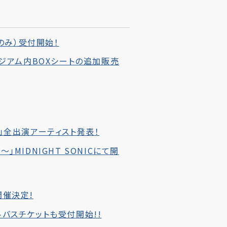
演のみ）受付開始！
タジアム内BOXシートの追加販売
OVER」全出演アーティスト発表！
UB～」MIDNIGHT SONICにて開
R開催決定!
バスチケットも受付開始!!