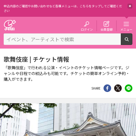
申込内容のご確認やお問い合わせなど各種メニューは、
こちらをタップしてご確認くだ
さい
チケット予約・購入・販売のイープラス
ログイン
会員登録
メニュー
検
歌舞伎座 | チケット情報
「歌舞伎座」で行われる公演・イベントのチケット情報ページです。ジ
ャンルや日程での絞込みも可能です。チケットの簡単オンライン予約・
購入ができます。
シェア
Twitter
li
SHARE