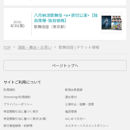
八月納涼歌舞伎 <e+貸切公演>【独
自席種･独自価格】
2026/
8/21(金)
歌舞伎座（東京都）
TOP
演劇・舞台・お笑い
歌舞伎座 | チケット情報
ページトップへ
サイトご利用について
利用規約
新規会員登録
Streaming+利用規約
退会受付
プライバシーポリシー
公演中止・延期・変更
特定商取引法に基づく表示
推奨環境
特定商取引法に基づく表示(お酒)
はじめての方へ
旅行業登録表・約款等
カスタマーハラスメントポリシー