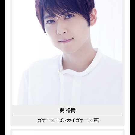
梶 裕貴
ガオーン
／ゼンカイガオーン(声)