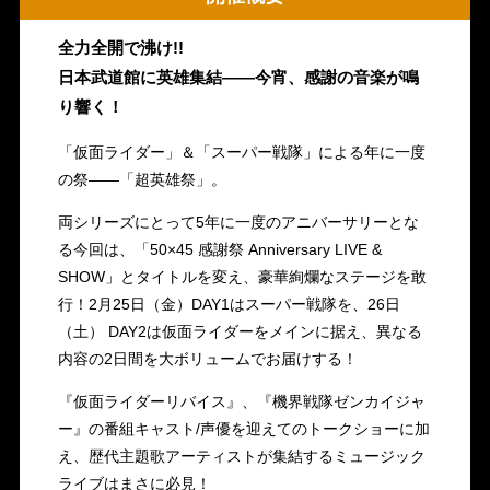
全力全開で沸け!!
日本武道館に英雄集結――今宵、感謝の音楽が鳴
り響く！
「仮面ライダー」＆「スーパー戦隊」による年に一度
の祭――「超英雄祭」。
両シリーズにとって5年に一度のアニバーサリーとな
る今回は、「50×45 感謝祭 Anniversary LIVE &
SHOW」とタイトルを変え、豪華絢爛なステージを敢
行！2月25日（金）DAY1はスーパー戦隊を、26日
（土） DAY2は仮面ライダーをメインに据え、異なる
内容の2日間を大ボリュームでお届けする！
『仮面ライダーリバイス』、『機界戦隊ゼンカイジャ
ー』の番組キャスト/声優を迎えてのトークショーに加
え、歴代主題歌アーティストが集結するミュージック
ライブはまさに必見！