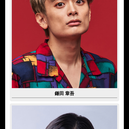
鎌田 章吾