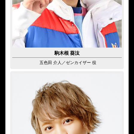
駒木根 葵汰
五色田 介人
／ゼンカイザー 役