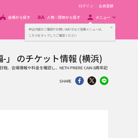
ログイン
会員登録
会場から探す
人物・団体から探す
メニュー
閉じる
申込内容のご確認やお問い合わせなど各種メニューは、
主催者向け販売サービス
こちらをタップしてご確認ください
編-」 のチケット情報 (横浜)
日程、会場情報や料金を確認し、NETH PRIERE CAIN 8周年記
シェア
Twitter
line
SHARE