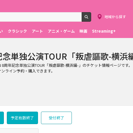
地域から探す
検索
い
クラシック
アート
アニメ・ゲーム
映画
Streaming+
 8周年記念単独公演TOUR「叛虐謳歌-横浜
ERE CAIN 8周年記念単独公演TOUR「叛虐謳歌-横浜編-」のチケット情報ページです。
にオンライン予約・購入できます。
予定枚数終了
受付終了