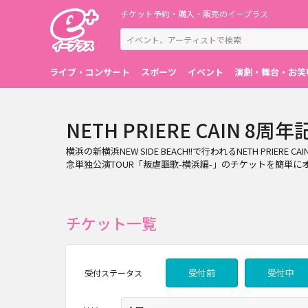
チケット予約・購入・販売のイープラス
ライブ・コンサート
スポーツ
イベント
演劇・舞台・お笑
NETH PRIERE CAIN
横浜の新横浜NEW SIDE BEACH!!で行われるNETH PRI
念単独公演TOUR「叛虐謳歌-横浜編-」のチケットを簡単
チケット一覧
受付前
受付中
受付
ステータス