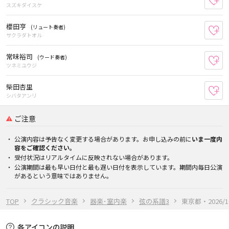
スズキダイスケ
櫻田亨
(リュート奏者)
お
サクラダトオル
常味裕司
(ウード奏者)
お
ツネミユウジ
柴田杏里
お
シバタアンリ
ご注意
公演内容は予告なく変更する場合があります。お申し込みの前に
いま一度内
容をご確認ください。
受付状況はリアルタイムに反映されない場合があります。
公演期間は最も早い日付と最も遅い日付を表示しています。期間内毎日公演
があるという意味ではありません。
TOP
クラシック音楽
器楽･室内楽
弦の系譜3
東京都・2026/1
各アイコンの説明