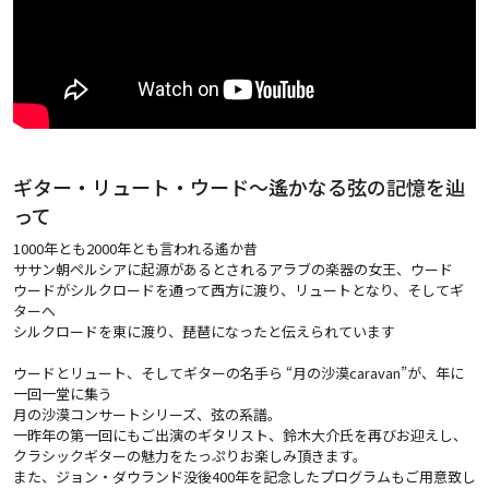
ギター・リュート・ウード～遙かなる弦の記憶を辿
って
1000年とも2000年とも言われる遙か昔
ササン朝ペルシアに起源があるとされるアラブの楽器の女王、ウード
ウードがシルクロードを通って西方に渡り、リュートとなり、そしてギ
ターへ
シルクロードを東に渡り、琵琶になったと伝えられています
ウードとリュート、そしてギターの名手ら “月の沙漠caravan”が、年に
一回一堂に集う
月の沙漠コンサートシリーズ、弦の系譜。
一昨年の第一回にもご出演のギタリスト、鈴木大介氏を再びお迎えし、
クラシックギターの魅力をたっぷりお楽しみ頂きます。
また、ジョン・ダウランド没後400年を記念したプログラムもご用意致し