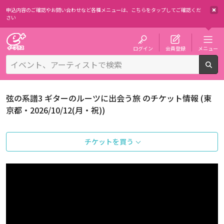
申込内容のご確認やお問い合わせなど各種メニューは、
こちらをタップしてご確認くだ
さい
チケット予約・購入・販売のイープラス
ログイン
会員登録
メニュー
検
弦の系譜3 ギターのルーツに出会う旅 のチケット情報 (東
京都・2026/10/12(月・祝))
チケットを買う