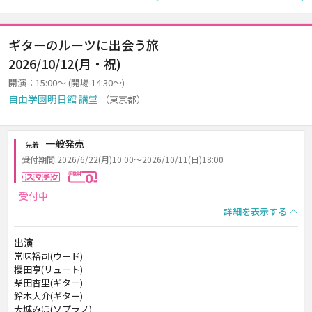
ギターのルーツに出会う旅
2026/10/12(月・祝)
開演：15:00～ (開場 14:30～)
自由学園明日館 講堂
（東京都）
一般発売
先着
受付期間:2026/6/22(月)10:00～2026/10/11(日)18:00
スマチケ
手数料0円
受付中
詳細を表示する
出演
常味裕司(ウード)
櫻田亨(リュート)
柴田杏里(ギター)
鈴木大介(ギター)
大城みほ(ソプラノ)