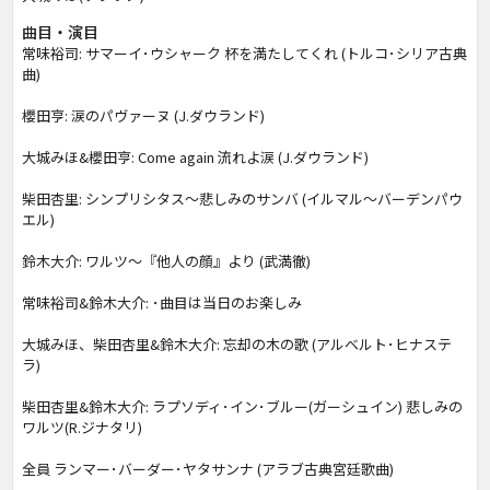
曲目・演目
常味裕司: サマーイ･ウシャーク 杯を満たしてくれ (トルコ･シリア古典
曲)
櫻田亨: 涙のパヴァーヌ (J.ダウランド)
大城みほ&櫻田亨: Come again 流れよ涙 (J.ダウランド)
柴田杏里: シンプリシタス～悲しみのサンバ (イルマル～バーデンパウ
エル)
鈴木大介: ワルツ～『他人の顔』より (武満徹)
常味裕司&鈴木大介: ･曲目は当日のお楽しみ
大城みほ、柴田杏里&鈴木大介: 忘却の木の歌 (アルベルト･ヒナステ
ラ)
柴田杏里&鈴木大介: ラプソディ･イン･ブルー(ガーシュイン) 悲しみの
ワルツ(R.ジナタリ)
全員 ランマー･バーダー･ヤタサンナ (アラブ古典宮廷歌曲)