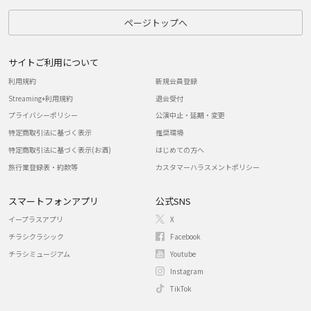
ページトップへ
サイトご利用について
利用規約
新規会員登録
Streaming+利用規約
退会受付
プライバシーポリシー
公演中止・延期・変更
特定商取引法に基づく表示
推奨環境
特定商取引法に基づく表示(お酒)
はじめての方へ
旅行業登録表・約款等
カスタマーハラスメントポリシー
スマートフォンアプリ
公式SNS
イープラスアプリ
X
チラシクラシック
Facebook
チラシミュージアム
Youtube
Instagram
TikTok