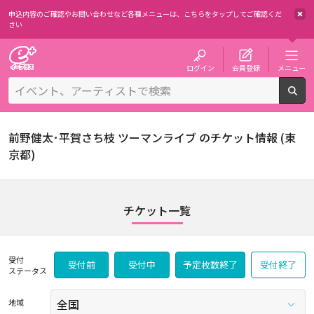
申込内容のご確認やお問い合わせなど各種メニューは、
こちらをタップしてご確認くだ
さい
チケット予約・購入・販売のイープラス
ログイン
会員登録
メニュー
検
前野健太･平賀さち枝 ツーマンライブ のチケット情報 (東
京都)
チケット一覧
受付
受付前
受付中
予定枚数終了
受付終了
ステータス
地域