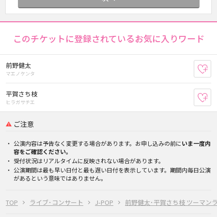
このチケットに登録されているお気に入りワード
前野健太
お
マエノケンタ
平賀さち枝
お
ヒラガサチエ
ご注意
公演内容は予告なく変更する場合があります。お申し込みの前に
いま一度内
容をご確認ください。
受付状況はリアルタイムに反映されない場合があります。
公演期間は最も早い日付と最も遅い日付を表示しています。期間内毎日公演
があるという意味ではありません。
TOP
ライブ･コンサート
J-POP
前野健太･平賀さち枝 ツーマン