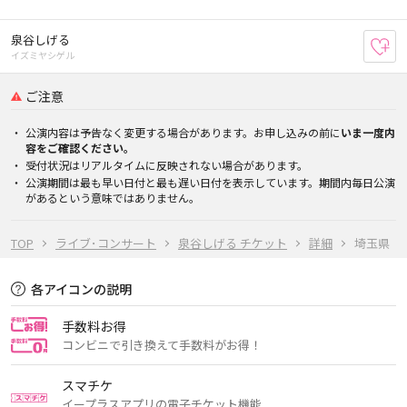
泉谷しげる
お
イズミヤシゲル
ご注意
公演内容は予告なく変更する場合があります。お申し込みの前に
いま一度内
容をご確認ください。
受付状況はリアルタイムに反映されない場合があります。
公演期間は最も早い日付と最も遅い日付を表示しています。期間内毎日公演
があるという意味ではありません。
TOP
ライブ･コンサート
泉谷しげる チケット
詳細
埼玉県
各アイコンの説明
手数料お得
コンビニで引き換えて手数料がお得！
スマチケ
イープラスアプリの電子チケット機能