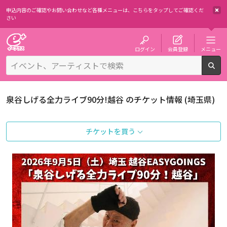
申込内容のご確認やお問い合わせなど各種メニューは、
こちらをタップしてご確認くだ
さい
チケット予約・購入・販売のイープラス
ログイン
会員登録
メニュー
検
泉谷しげる全力ライブ90分!越谷 のチケット情報 (埼玉県)
チケットを買う