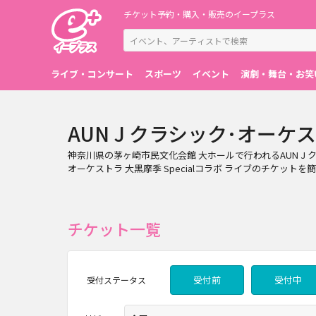
チケット予約・購入・販売のイープラス
ライブ・コンサート
スポーツ
イベント
演劇・舞台・お笑
AUN J クラシック･オーケス
神奈川県の茅ヶ崎市民文化会館 大ホールで行われるAUN J ク
オーケストラ 大黒摩季 Specialコラボ ライブのチケッ
チケット一覧
受付前
受付中
受付
ステータス