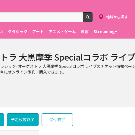
地域から探す
検索
い
クラシック
アート
アニメ・ゲーム
映画
Streaming+
トラ 大黒摩季 Specialコラボ ライ
ラシック･オーケストラ 大黒摩季 Specialコラボ ライブのチケット情報ペー
トを簡単にオンライン予約・購入できます。
予定枚数終了
受付終了