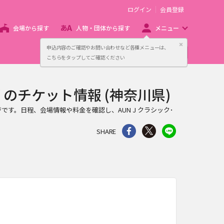
ログイン
会員登録
会場から探す
人物・団体から探す
メニュー
閉じる
申込内容のご確認やお問い合わせなど各種メニューは、
主催者向け販売サービス
こちらをタップしてご確認ください
ブ のチケット情報 (神奈川県)
ジです。日程、会場情報や料金を確認し、AUN J クラシック･
シェア
Twitter
line
SHARE