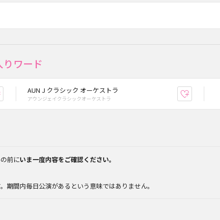
入りワード
AUN J クラシック オーケストラ
お気に入り登録
お気に入
アウンジェイクラシックオーケストラ
みの前に
いま一度内容をご確認ください。
。
す。期間内毎日公演があるという意味ではありません。