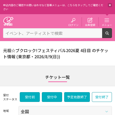
申込内容のご確認やお問い合わせなど各種メニューは、
こちらをタップしてご確認くだ
さい
チケット予約・購入・販売のイープラス
ログイン
会員登録
メニュー
検
元祖☆ブクロック!フェスティバル2026夏 4日目 のチケッ
ト情報 (東京都・2026/8/9(日))
チケット一覧
受付
受付前
受付中
予定枚数終了
受付終了
ステータス
地域