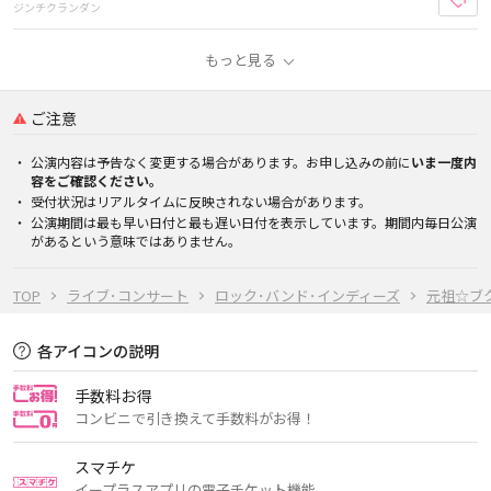
ジンチクランダン
もっと見る
ご注意
公演内容は予告なく変更する場合があります。お申し込みの前に
いま一度内
容をご確認ください。
受付状況はリアルタイムに反映されない場合があります。
公演期間は最も早い日付と最も遅い日付を表示しています。期間内毎日公演
があるという意味ではありません。
TOP
ライブ･コンサート
ロック･バンド･インディーズ
元祖☆ブク
各アイコンの説明
手数料お得
コンビニで引き換えて手数料がお得！
スマチケ
イープラスアプリの電子チケット機能