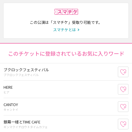
スマチケ
この公演は「スマチケ」受取り可能です。
スマチケとは
このチケットに登録されているお気に入りワード
ブクロックフェスティバル
お
ブクロックフェスティバル
HERE
お
ヒア
CANTOY
お
キャントイ
銀幕一楼とTIME CAFE
お
ギンマクイチロウトタイムカフェ