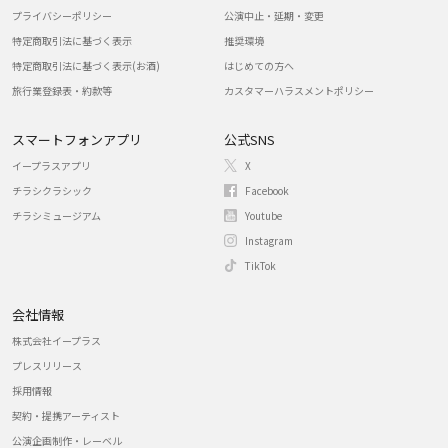
プライバシーポリシー
公演中止・延期・変更
特定商取引法に基づく表示
推奨環境
特定商取引法に基づく表示(お酒)
はじめての方へ
旅行業登録表・約款等
カスタマーハラスメントポリシー
スマートフォンアプリ
公式SNS
イープラスアプリ
X
チラシクラシック
Facebook
チラシミュージアム
Youtube
Instagram
TikTok
会社情報
株式会社イープラス
プレスリリース
採用情報
契約・提携アーティスト
公演企画制作・レーベル