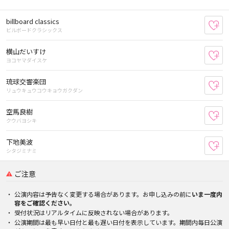
billboard classics
お
ビルボードクラシックス
横山だいすけ
お
ヨコヤマダイスケ
琉球交響楽団
お
リュウキュウコウキョウガクダン
空馬良樹
お
クウバヨシキ
下地美波
お
シタジミナミ
ご注意
公演内容は予告なく変更する場合があります。お申し込みの前に
いま一度内
容をご確認ください。
受付状況はリアルタイムに反映されない場合があります。
公演期間は最も早い日付と最も遅い日付を表示しています。期間内毎日公演