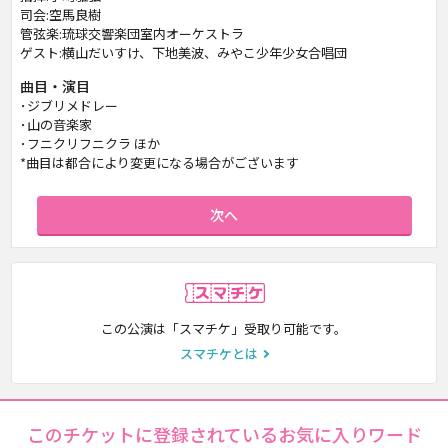
司会:空馬良樹
管弦楽:琉球交響楽団室内オーケストラ
ゲスト:横山だいすけ、下地美波、みやこ少年少女合唱団
曲目・演目
･ジブリメドレー
･山の音楽家
･フニクリフニクラ ほか
*曲目は都合により変更になる場合がございます
次へ
スマチケ
この公演は「スマチケ」受取り可能です。
スマチケとは
このチケットに登録されているお気に入りワード