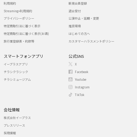
利用規約
新規会員登録
Streaming+利用規約
退会受付
プライバシーポリシー
公演中止・延期・変更
特定商取引法に基づく表示
推奨環境
特定商取引法に基づく表示(お酒)
はじめての方へ
旅行業登録表・約款等
カスタマーハラスメントポリシー
スマートフォンアプリ
公式SNS
イープラスアプリ
X
チラシクラシック
Facebook
チラシミュージアム
Youtube
Instagram
TikTok
会社情報
株式会社イープラス
プレスリリース
採用情報