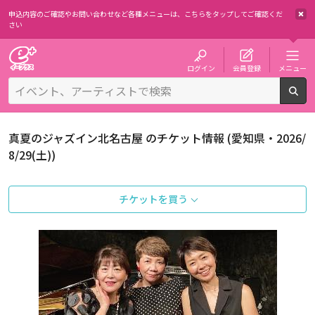
申込内容のご確認やお問い合わせなど各種メニューは、
こちらをタップしてご確認くだ
さい
チケット予約・購入・販売のイープラス
ログイン
会員登録
メニュー
検
真夏のジャズイン北名古屋 のチケット情報 (愛知県・2026/
8/29(土))
チケットを買う