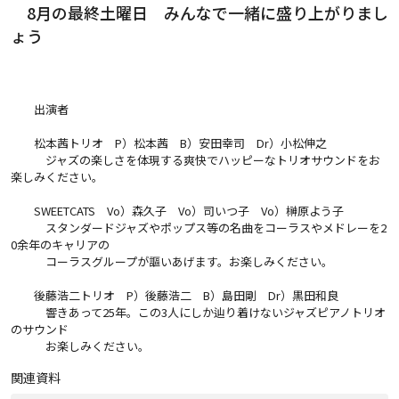
8月の最終土曜日 みんなで一緒に盛り上がりまし
ょう
出演者
松本茜トリオ P）松本茜 B）安田幸司 Dr）小松伸之
ジャズの楽しさを体現する爽快でハッピーなトリオサウンドをお
楽しみください。
SWEETCATS Vo）森久子 Vo）司いつ子 Vo）榊原よう子
スタンダードジャズやポップス等の名曲をコーラスやメドレーを2
0余年のキャリアの
コーラスグループが謳いあげます。お楽しみください。
後藤浩二トリオ P）後藤浩二 B）島田剛 Dr）黒田和良
響きあって25年。この3人にしか辿り着けないジャズピアノトリオ
のサウンド
お楽しみください。
関連資料