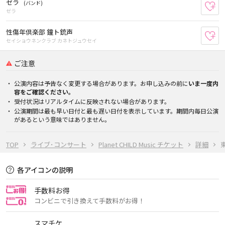
ゼラ
(バンド)
お
ゼラ
性傷年倶楽部 鐘ト銃声
お
セイショウネンクラブ カネトジュウセイ
ご注意
公演内容は予告なく変更する場合があります。お申し込みの前に
いま一度内
容をご確認ください。
受付状況はリアルタイムに反映されない場合があります。
公演期間は最も早い日付と最も遅い日付を表示しています。期間内毎日公演
があるという意味ではありません。
TOP
ライブ･コンサート
Planet CHILD Music チケット
詳細
東
各アイコンの説明
手数料お得
コンビニで引き換えて手数料がお得！
スマチケ