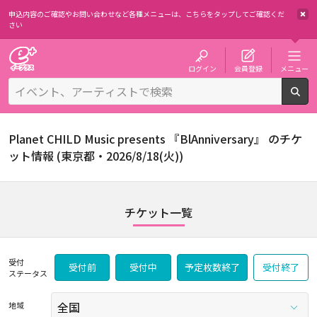
申込内容のご確認やお問い合わせなど各種メニューは、
こちらをタップしてご確認くだ
さい
チケット予約・購入・販売のイープラス
ログイン
会員登録
メニュー
検
Planet CHILD Music presents 『BlAnniversary』 のチケ
ット情報 (東京都・2026/8/18(火))
チケット一覧
受付
受付前
受付中
予定枚数終了
受付終了
ステータス
地域