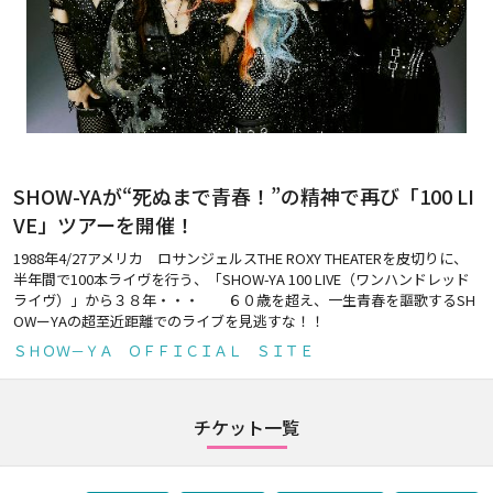
SHOW-YAが“死ぬまで青春！”の精神で再び「100 LI
VE」ツアーを開催！
1988年4/27アメリカ ロサンジェルスTHE ROXY THEATERを皮切りに、
半年間で100本ライヴを行う、「SHOW-YA 100 LIVE（ワンハンドレッド
ライヴ）」から３８年・・・ ６０歳を超え、一生青春を謳歌するSH
OWーYAの超至近距離でのライブを見逃すな！！
ＳＨＯＷ－ＹＡ ＯＦＦＩＣＩＡＬ ＳＩＴＥ
チケット一覧