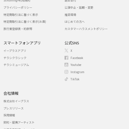
Streaming+利用規約
退会受付
プライバシーポリシー
公演中止・延期・変更
特定商取引法に基づく表示
推奨環境
特定商取引法に基づく表示(お酒)
はじめての方へ
旅行業登録表・約款等
カスタマーハラスメントポリシー
スマートフォンアプリ
公式SNS
イープラスアプリ
X
チラシクラシック
Facebook
チラシミュージアム
Youtube
Instagram
TikTok
会社情報
株式会社イープラス
プレスリリース
採用情報
契約・提携アーティスト