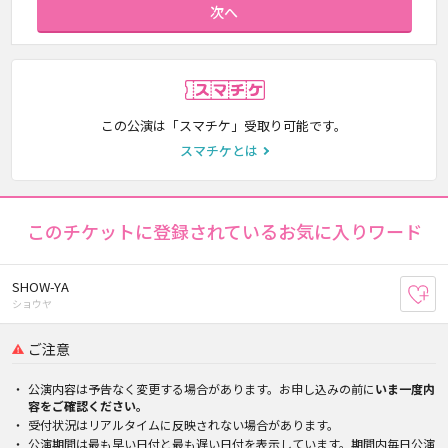
次へ
スマチケ
この公演は「スマチケ」受取り可能です。
スマチケとは
このチケットに登録されているお気に入りワード
SHOW-YA
お
ショウヤ
ご注意
公演内容は予告なく変更する場合があります。お申し込みの前に
いま一度内
容をご確認ください。
受付状況はリアルタイムに反映されない場合があります。
公演期間は最も早い日付と最も遅い日付を表示しています。期間内毎日公演