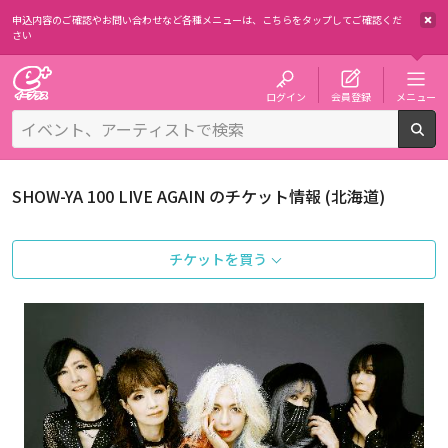
申込内容のご確認やお問い合わせなど各種メニューは、
こちらをタップしてご確認くだ
さい
チケット予約・購入・販売のイープラス
ログイン
会員登録
メニュー
検
SHOW-YA 100 LIVE AGAIN のチケット情報 (北海道)
チケットを買う