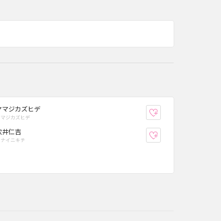
ヤマジカズヒデ
り登録
お気に入り登録
ヤマジカズヒデ
穴井仁吉
り登録
お気に入り登録
アナイニキチ