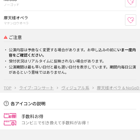
お
ノーゴッド
摩天楼オペラ
お
マテンロウオペラ
ご注意
公演内容は予告なく変更する場合があります。お申し込みの前に
いま一度内
容をご確認ください。
受付状況はリアルタイムに反映されない場合があります。
公演期間は最も早い日付と最も遅い日付を表示しています。期間内毎日公演
があるという意味ではありません。
TOP
ライブ･コンサート
ヴィジュアル系
摩天楼オペラ & NoG
各アイコンの説明
手数料お得
コンビニで引き換えて手数料がお得！