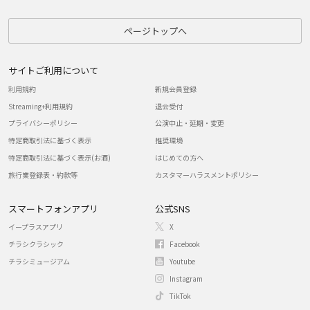
ページトップへ
サイトご利用について
利用規約
新規会員登録
Streaming+利用規約
退会受付
プライバシーポリシー
公演中止・延期・変更
特定商取引法に基づく表示
推奨環境
特定商取引法に基づく表示(お酒)
はじめての方へ
旅行業登録表・約款等
カスタマーハラスメントポリシー
スマートフォンアプリ
公式SNS
イープラスアプリ
X
チラシクラシック
Facebook
チラシミュージアム
Youtube
Instagram
TikTok