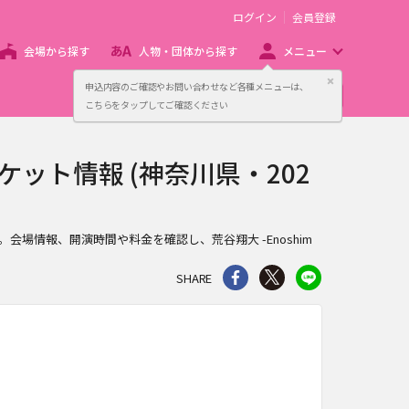
ログイン
会員登録
会場から探す
人物・団体から探す
メニュー
閉じる
申込内容のご確認やお問い合わせなど各種メニューは、
主催者向け販売サービス
こちらをタップしてご確認ください
ts のチケット情報 (神奈川県・202
情報ページです。会場情報、開演時間や料金を確認し、荒谷翔大 -Enoshim
シェア
Twitter
line
SHARE