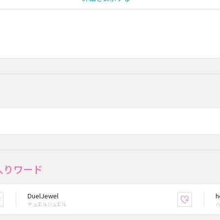
入りワード
DuelJewel
h
お気に入り登録
お気に入
デュエルジュエル