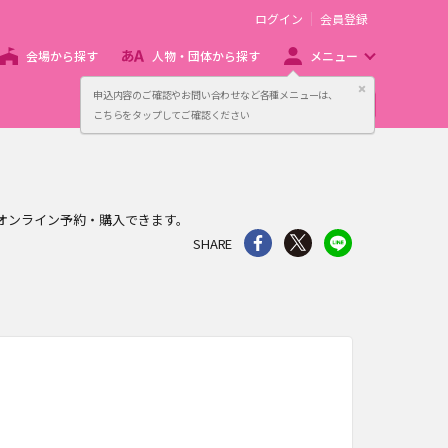
ログイン
会員登録
会場から探す
人物・団体から探す
メニュー
閉じる
申込内容のご確認やお問い合わせなど各種メニューは、
主催者向け販売サービス
こちらをタップしてご確認ください
簡単にオンライン予約・購入できます。
シェア
Twitter
line
SHARE