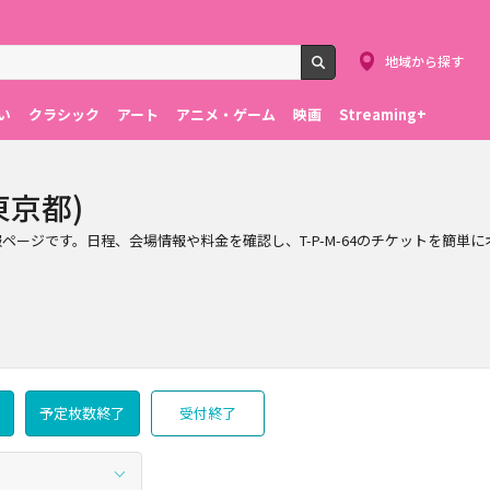
地域から探す
検索
い
クラシック
アート
アニメ・ゲーム
映画
Streaming+
東京都)
チケット情報ページです。日程、会場情報や料金を確認し、T-P-M-64のチケットを
予定枚数終了
受付終了