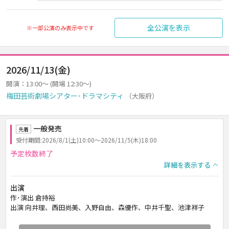
全公演を表示
※一部公演のみ表示中です
2026/11/13(金)
開演：13:00～ (開場 12:30～)
梅田芸術劇場シアター･ドラマシティ
（大阪府）
一般発売
先着
受付期間:2026/8/1(土)10:00～2026/11/5(木)18:00
予定枚数終了
詳細を表示する
出演
作･演出 倉持裕
出演 向井理、西田尚美、入野自由、森優作、中井千聖、池津祥子