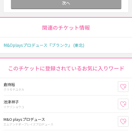
次へ
関連のチケット情報
M&Oplaysプロデュース『ブランク』 (東北)
このチケットに登録されているお気に入りワード
倉持裕
お
クラモチユタカ
池津祥子
お
イケヅショウコ
M&O playsプロデュース
お
エムアンドオープレイズプロデュース