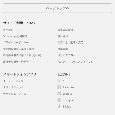
ページトップへ
サイトご利用について
利用規約
新規会員登録
Streaming+利用規約
退会受付
プライバシーポリシー
公演中止・延期・変更
特定商取引法に基づく表示
推奨環境
特定商取引法に基づく表示(お酒)
はじめての方へ
旅行業登録表・約款等
カスタマーハラスメントポリシー
スマートフォンアプリ
公式SNS
イープラスアプリ
X
チラシクラシック
Facebook
チラシミュージアム
Youtube
Instagram
TikTok