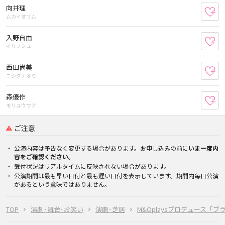
向井理
お
ムカイオサム
入野自由
お
イリノミユ
西田尚美
お
ニシダナオミ
森優作
お
モリユウサク
ご注意
公演内容は予告なく変更する場合があります。お申し込みの前に
いま一度内
容をご確認ください。
受付状況はリアルタイムに反映されない場合があります。
公演期間は最も早い日付と最も遅い日付を表示しています。期間内毎日公演
があるという意味ではありません。
TOP
演劇･舞台･お笑い
演劇･芝居
M&Oplaysプロデュース「ブ