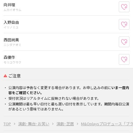
向井理
お
ムカイオサム
入野自由
お
イリノミユ
西田尚美
お
ニシダナオミ
森優作
お
モリユウサク
ご注意
公演内容は予告なく変更する場合があります。お申し込みの前に
いま一度内
容をご確認ください。
受付状況はリアルタイムに反映されない場合があります。
公演期間は最も早い日付と最も遅い日付を表示しています。期間内毎日公演
があるという意味ではありません。
TOP
演劇･舞台･お笑い
演劇･芝居
M&Oplaysプロデュース「ブ