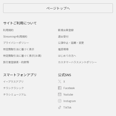
ページトップへ
サイトご利用について
利用規約
新規会員登録
Streaming+利用規約
退会受付
プライバシーポリシー
公演中止・延期・変更
特定商取引法に基づく表示
推奨環境
特定商取引法に基づく表示(お酒)
はじめての方へ
旅行業登録表・約款等
カスタマーハラスメントポリシー
スマートフォンアプリ
公式SNS
イープラスアプリ
X
チラシクラシック
Facebook
チラシミュージアム
Youtube
Instagram
TikTok