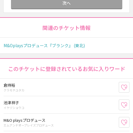
次へ
関連のチケット情報
M&Oplaysプロデュース『ブランク』 (東北)
このチケットに登録されているお気に入りワード
倉持裕
お
クラモチユタカ
池津祥子
お
イケヅショウコ
M&O playsプロデュース
お
エムアンドオープレイズプロデュース