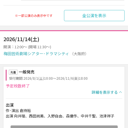
全公演を表示
※一部公演のみ表示中です
2026/11/14(土)
開演：12:00～ (開場 11:30～)
梅田芸術劇場シアター･ドラマシティ
（大阪府）
一般発売
先着
受付期間:2026/8/1(土)10:00～2026/11/6(金)18:00
予定枚数終了
詳細を表示する
出演
作･演出 倉持裕
出演 向井理、西田尚美、入野自由、森優作、中井千聖、池津祥子