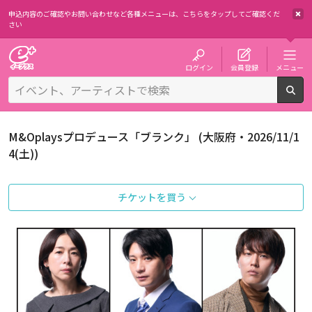
申込内容のご確認やお問い合わせなど各種メニューは、
こちらをタップしてご確認くだ
さい
チケット予約・購入・販売のイープラス
ログイン
会員登録
メニュー
検
M&Oplaysプロデュース「ブランク」 (大阪府・2026/11/1
4(土))
チケットを買う