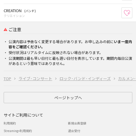
CREATION
(バンド)
お
クリエイション
ご注意
公演内容は予告なく変更する場合があります。お申し込みの前に
いま一度内
容をご確認ください。
受付状況はリアルタイムに反映されない場合があります。
公演期間は最も早い日付と最も遅い日付を表示しています。期間内毎日公演
があるという意味ではありません。
TOP
ライブ･コンサート
ロック･バンド･インディーズ
カルメン
ページトップへ
サイトご利用について
利用規約
新規会員登録
Streaming+利用規約
退会受付