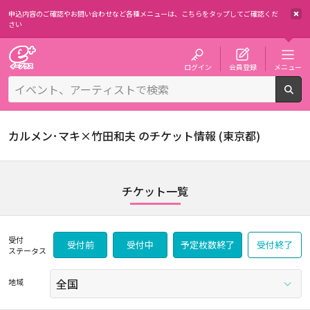
申込内容のご確認やお問い合わせなど各種メニューは、
こちらをタップしてご確認くだ
さい
チケット予約・購入・販売のイープラス
ログイン
会員登録
メニュー
検
カルメン･マキ×竹田和夫 のチケット情報 (東京都)
チケット一覧
受付
受付前
受付中
予定枚数終了
受付終了
ステータス
地域