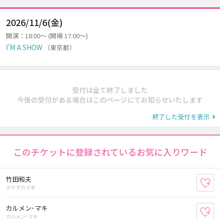
2026/11/6(金)
開演：18:00～ (開場 17:00～)
I’M A SHOW
（東京都）
受付は全て終了しました
今後の受付がある場合はこのページにてお知らせいたします
終了した受付を表示
このチケットに登録されているお気に入りワード
竹田和夫
お
タケダカズオ
カルメン･マキ
お
カルメン･マキ