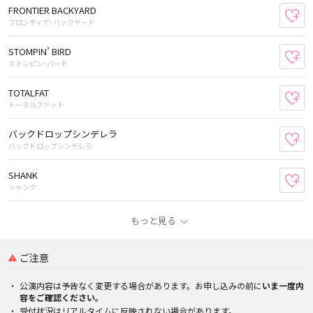
FRONTIER BACKYARD
お
フロンティア･バックヤード
STOMPIN’ BIRD
お
ストンピン･バード
TOTALFAT
お
トータルファット
バックドロップシンデレラ
お
バックドロップシンデレラ
SHANK
お
シャンク
もっと見る
ご注意
公演内容は予告なく変更する場合があります。お申し込みの前に
いま一度内
容をご確認ください。
受付状況はリアルタイムに反映されない場合があります。