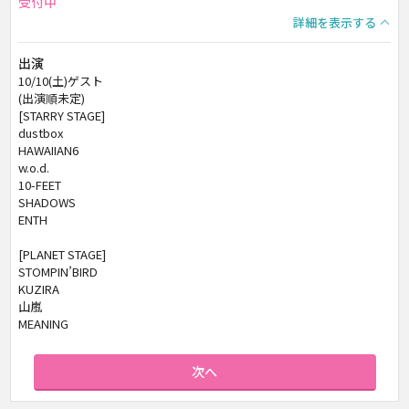
受付中
詳細を表示する
出演
10/10(土)ゲスト
(出演順未定)
[STARRY STAGE]
dustbox
HAWAIIAN6
w.o.d.
10-FEET
SHADOWS
ENTH
[PLANET STAGE]
STOMPIN’BIRD
KUZIRA
山嵐
MEANING
次へ