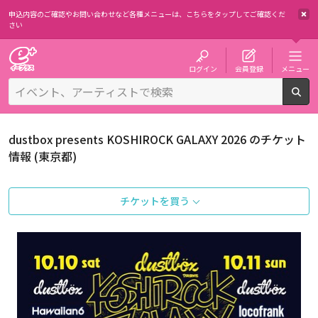
申込内容のご確認やお問い合わせなど各種メニューは、
こちらをタップしてご確認くだ
さい
チケット予約・購入・販売のイープラス
ログイン
会員登録
メニュー
検
dustbox presents KOSHIROCK GALAXY 2026 のチケット
情報 (東京都)
チケットを買う