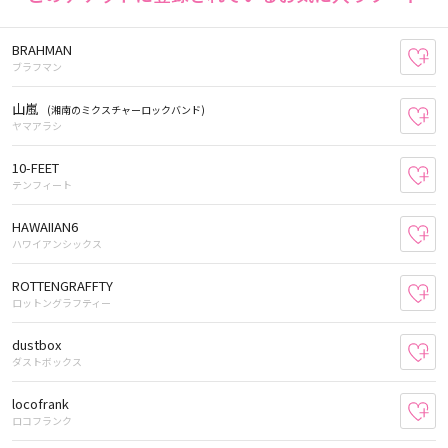
BRAHMAN
お
ブラフマン
山嵐
(湘南のミクスチャーロックバンド)
お
ヤマアラシ
10-FEET
お
テンフィート
HAWAIIAN6
お
ハワイアンシックス
ROTTENGRAFFTY
お
ロットングラフティー
dustbox
お
ダストボックス
locofrank
お
ロコフランク