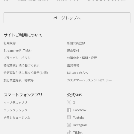
ページトップへ
サイトご利用について
利用規約
新規会員登録
Streaming+利用規約
退会受付
プライバシーポリシー
公演中止・延期・変更
特定商取引法に基づく表示
推奨環境
特定商取引法に基づく表示(お酒)
はじめての方へ
旅行業登録表・約款等
カスタマーハラスメントポリシー
スマートフォンアプリ
公式SNS
イープラスアプリ
X
チラシクラシック
Facebook
チラシミュージアム
Youtube
Instagram
TikTok