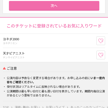
次へ
このチケットに登録されているお気に入りワード
ヨネダ2000
お
ヨネダニセン
天才ピアニスト
お
テンサイピアニスト
ご注意
公演内容は予告なく変更する場合があります。お申し込みの前に
いま一度内
容をご確認ください。
受付状況はリアルタイムに反映されない場合があります。
公演期間は最も早い日付と最も遅い日付を表示しています。期間内毎日公演
があるという意味ではありません。
TOP
演劇･舞台･お笑い
お笑いライブ
あっちこっちカンパニ～