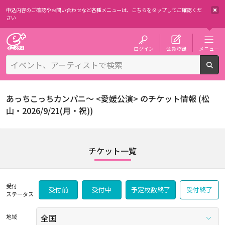
申込内容のご確認やお問い合わせなど各種メニューは、
こちらをタップしてご確認くだ
さい
チケット予約・購入・販売のイープラス
ログイン
会員登録
メニュー
検
あっちこっちカンパニ～ <愛媛公演> のチケット情報 (松
山・2026/9/21(月・祝))
チケット一覧
受付
受付前
受付中
予定枚数終了
受付終了
ステータス
地域