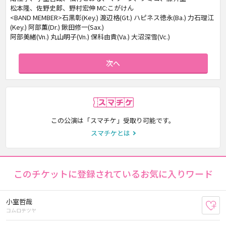
松本隆、佐野史郎、野村宏伸 MC:こがけん
<BAND MEMBER>石黒彰(Key.) 渡辺格(Gt.) ハピネス徳永(Ba.) 力石理江
(Key.) 阿部薫(Dr.) 鍬田修一(Sax.)
阿部美緒(Vn.) 丸山明子(Vn.) 保科由貴(Va.) 大沼深雪(Vc.)
次へ
スマチケ
この公演は「スマチケ」受取り可能です。
スマチケとは
このチケットに登録されているお気に入りワード
小室哲哉
お
コムロテツヤ