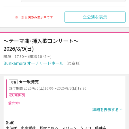
全公演を表示
※一部公演のみ表示中です
～テーマ曲･挿入歌コンサート～
2026/8/9(日)
開演：17:30～ (開場 16:45～)
Bunkamura オーチャードホール
（東京都）
★一般発売
先着
受付期間:2026/6/6(土)10:00～2026/8/9(日)17:30
スマチケ
受付中
詳細を表示する
出演
南佳孝、小室哲哉、松村とおる、マリーン、クミコ、藤井空