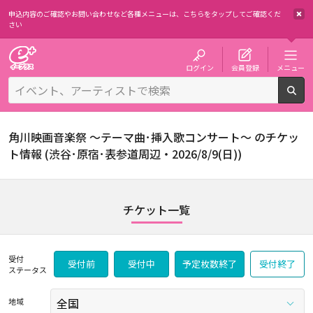
申込内容のご確認やお問い合わせなど各種メニューは、
こちらをタップしてご確認くだ
さい
チケット予約・購入・販売のイープラス
ログイン
会員登録
メニュー
検
角川映画音楽祭 ～テーマ曲･挿入歌コンサート～ のチケッ
ト情報 (渋谷･原宿･表参道周辺・2026/8/9(日))
チケット一覧
受付
受付前
受付中
予定枚数終了
受付終了
ステータス
地域