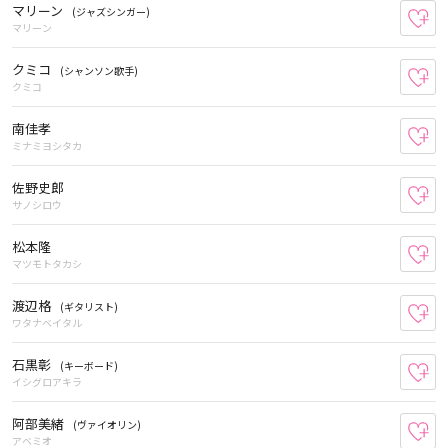
マリーン
(ジャズシンガー)
お
マリーン
クミコ
(シャンソン歌手)
お
クミコ
南佳孝
お
ミナミヨシタカ
佐野史郎
お
サノシロウ
松本隆
お
マツモトタカシ
渡辺格
(ギタリスト)
お
ワタナベイタル
石黒彰
(キーボード)
お
イシグロアキラ
阿部美緒
(ヴァイオリン)
お
アベミオ