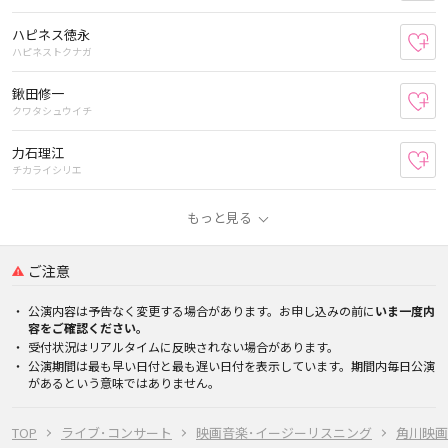
ハピネス徳永
お
ハピネストクナガ
鍬田修一
お
クワタシュウイチ
力石理江
お
チカライシリエ
もっと見る
ご注意
公演内容は予告なく変更する場合があります。お申し込みの前に
いま一度内
容をご確認ください。
受付状況はリアルタイムに反映されない場合があります。
公演期間は最も早い日付と最も遅い日付を表示しています。期間内毎日公演
があるという意味ではありません。
TOP
ライブ･コンサート
映画音楽･イージーリスニング
角川映画