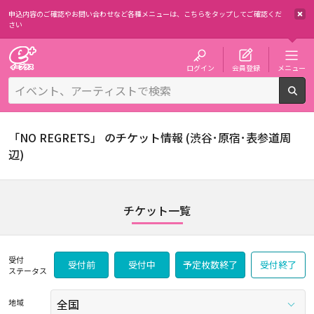
申込内容のご確認やお問い合わせなど各種メニューは、
こちらをタップしてご確認くだ
さい
チケット予約・購入・販売のイープラス
ログイン
会員登録
メニュー
検
「NO REGRETS」 のチケット情報 (渋谷･原宿･表参道周
辺)
チケット一覧
受付
受付前
受付中
予定枚数終了
受付終了
ステータス
地域