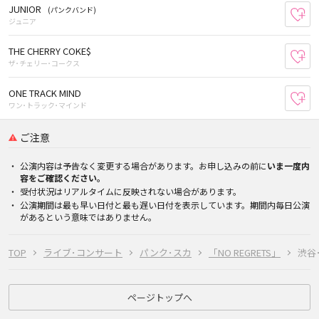
JUNIOR
(パンクバンド)
お
ジュニア
THE CHERRY COKE$
お
ザ･チェリー･コークス
ONE TRACK MIND
お
ワン･トラック･マインド
ご注意
公演内容は予告なく変更する場合があります。お申し込みの前に
いま一度内
容をご確認ください。
受付状況はリアルタイムに反映されない場合があります。
公演期間は最も早い日付と最も遅い日付を表示しています。期間内毎日公演
があるという意味ではありません。
TOP
ライブ･コンサート
パンク･スカ
「NO REGRETS」
渋谷
ページトップへ