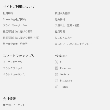
サイトご利用について
利用規約
新規会員登録
Streaming+利用規約
退会受付
プライバシーポリシー
公演中止・延期・変更
特定商取引法に基づく表示
推奨環境
特定商取引法に基づく表示(お酒)
はじめての方へ
旅行業登録表・約款等
カスタマーハラスメントポリシー
スマートフォンアプリ
公式SNS
イープラスアプリ
X
チラシクラシック
Facebook
チラシミュージアム
Youtube
Instagram
TikTok
会社情報
株式会社イープラス