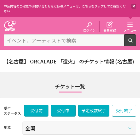
申込内容のご確認やお問い合わせなど各種メニューは、
こちらをタップしてご確認くだ
さい
チケット予約・購入・販売のイープラス
ログイン
会員登録
メニュー
検
【名古屋】 ORCALADE 「遺火」 のチケット情報 (名古屋)
チケット一覧
受付
受付前
受付中
予定枚数終了
受付終了
ステータス
地域