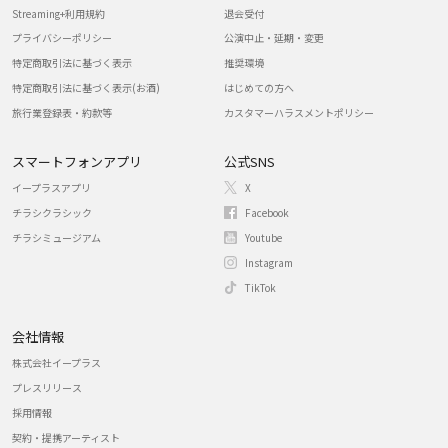
Streaming+利用規約
退会受付
プライバシーポリシー
公演中止・延期・変更
特定商取引法に基づく表示
推奨環境
特定商取引法に基づく表示(お酒)
はじめての方へ
旅行業登録表・約款等
カスタマーハラスメントポリシー
スマートフォンアプリ
公式SNS
イープラスアプリ
X
チラシクラシック
Facebook
チラシミュージアム
Youtube
Instagram
TikTok
会社情報
株式会社イープラス
プレスリリース
採用情報
契約・提携アーティスト