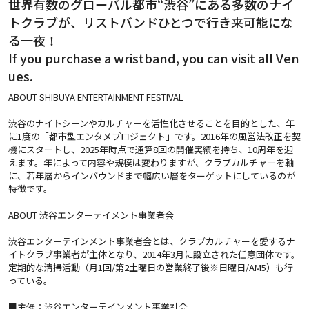
世界有数のグローバル都市“渋谷”にある多数のナイ
トクラブが、リストバンドひとつで行き来可能にな
る一夜！
If you purchase a wristband, you can visit all Ven
ues.
ABOUT SHIBUYA ENTERTAINMENT FESTIVAL
渋谷のナイトシーンやカルチャーを活性化させることを目的とした、年
に1度の「都市型エンタメプロジェクト」です。2016年の風営法改正を契
機にスタートし、2025年時点で通算8回の開催実績を持ち、10周年を迎
えます。年によって内容や規模は変わりますが、クラブカルチャーを軸
に、若年層からインバウンドまで幅広い層をターゲットにしているのが
特徴です。
ABOUT 渋谷エンターテイメント事業者会
渋谷エンターテインメント事業者会とは、クラブカルチャーを愛するナ
イトクラブ事業者が主体となり、2014年3月に設立された任意団体です。
定期的な清掃活動（月1回/第2土曜日の営業終了後※日曜日/AM5）も行
っている。
■主催：渋谷エンターテインメント事業社会