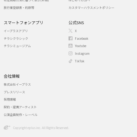
旅行業登録表・約款等
カスタマーハラスメントポリシー
スマートフォンアプリ
公式SNS
イープラスアプリ
X
チラシクラシック
Facebook
チラシミュージアム
Youtube
Instagram
TikTok
会社情報
株式会社イープラス
プレスリリース
採用情報
契約・提携アーティスト
公演企画制作・レーベル
Copyright eplus inc. All Rights Reserved.