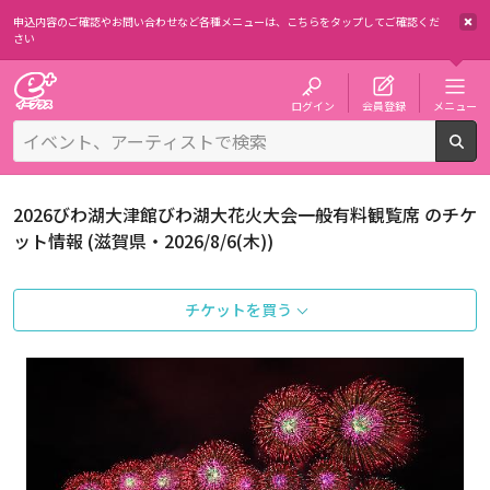
申込内容のご確認やお問い合わせなど各種メニューは、
こちらをタップしてご確認くだ
さい
チケット予約・購入・販売のイープラス
ログイン
会員登録
メニュー
検
2026びわ湖大津館びわ湖大花火大会一般有料観覧席 のチケ
ット情報 (滋賀県・2026/8/6(木))
チケットを買う