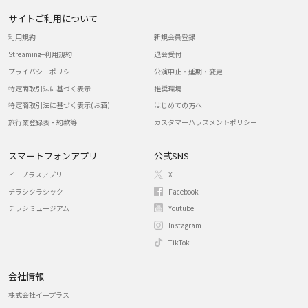
サイトご利用について
利用規約
新規会員登録
Streaming+利用規約
退会受付
プライバシーポリシー
公演中止・延期・変更
特定商取引法に基づく表示
推奨環境
特定商取引法に基づく表示(お酒)
はじめての方へ
旅行業登録表・約款等
カスタマーハラスメントポリシー
スマートフォンアプリ
公式SNS
イープラスアプリ
X
チラシクラシック
Facebook
チラシミュージアム
Youtube
Instagram
TikTok
会社情報
株式会社イープラス