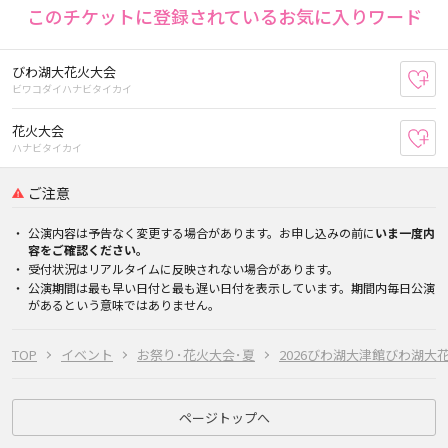
このチケットに登録されているお気に入りワード
びわ湖大花火大会
お
ビワコダイハナビタイカイ
花火大会
お
ハナビタイカイ
ご注意
公演内容は予告なく変更する場合があります。お申し込みの前に
いま一度内
容をご確認ください。
受付状況はリアルタイムに反映されない場合があります。
公演期間は最も早い日付と最も遅い日付を表示しています。期間内毎日公演
があるという意味ではありません。
TOP
イベント
お祭り･花火大会･夏
2026びわ湖大津館びわ湖大
ページトップへ