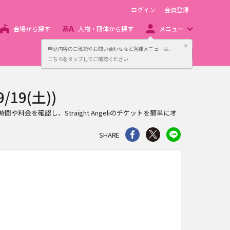
ログイン
会員登録
会場から探す
人物・団体から探す
メニュー
閉じる
申込内容のご確認やお問い合わせなど各種メニューは、
主催者向け販売サービス
こちらをタップしてご確認ください
/19(土))
開演時間や料金を確認し、Straight Angeliのチケットを簡単にオ
シェア
Twitter
line
SHARE