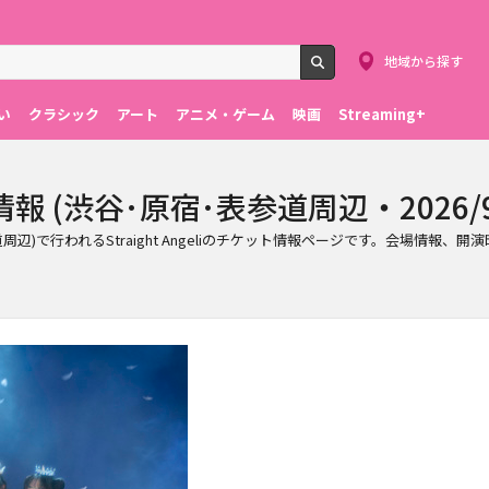
地域から探す
検索
い
クラシック
アート
アニメ・ゲーム
映画
Streaming+
ット情報 (渋谷･原宿･表参道周辺・2026/9
原宿･表参道周辺)で行われるStraight Angeliのチケット情報ページです。会場情報、