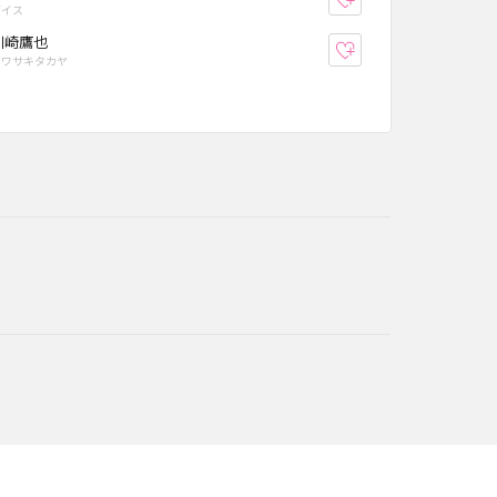
ダイス
川崎鷹也
り登録
お気に入り登録
カワサキタカヤ