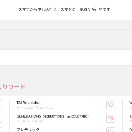
マチケ
スマホから申し込むと「スマチケ」受取りが可能です。
入りワード
T.M.Revolution
お気に入り登録
お気に入
ティーエムレボリューション
GENERATIONS
a
(GENERATIONS from EXILE TRIBE)
お気に入り登録
お気に入
ジェネレーションズ
フレデリック
D
お気に入り登録
お気に入