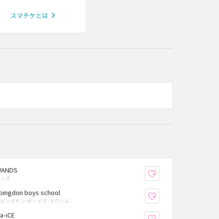
スマチケとは
WANDS
り登録
お気に入り登録
ワンズ
bingdon boys school
り登録
お気に入り登録
アビングドン･ボーイズ･スクール
a-iCE
り登録
お気に入り登録