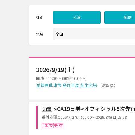
公演
配信
種別
地域
2026/9/19(土)
開演：11:30～ (開場 10:00～)
滋賀県草津市 烏丸半島 芝生広場
（滋賀県）
<GA19日券>オフィシャル5次先
抽選
受付期間:2026/7/27(月)00:00～2026/8/9(日)23:59
スマチケ