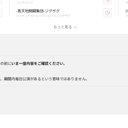
フレデリック
-真天地開闢集団-ジグザグ
お気に入り登録
お気に入
シンテンチカイビャクシュウダンジグザグ
もっと見る
みの前に
いま一度内容をご確認ください。
。
す。期間内毎日公演があるという意味ではありません。