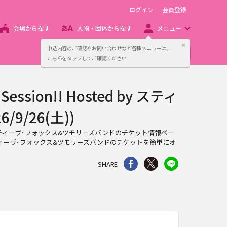
ログイン
会員登録
会場から探す
人物・団体から探す
メニュー
閉じる
申込内容のご確認やお問い合わせなど各種メニューは、
主催者向け販売サービス
こちらをタップしてご確認ください
on!! Hosted by スティ
/26(土))
d by スティーヴ･フォックス&ツモリーズバンドのチケット情報ペー
y スティーヴ･フォックス&ツモリーズバンドのチケットを簡単にオ
シェア
Twitter
line
SHARE