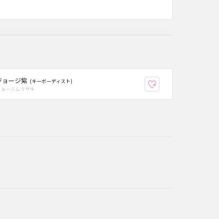
ジョージ紫
(キーボーディスト)
り登録
お気に入り登録
ジョージムラサキ