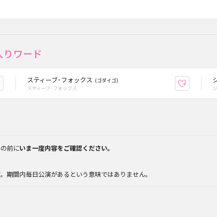
入りワード
スティーブ･フォックス
(ゴダイゴ)
お気に入り登録
お気に入
スティーブ･フォックス
みの前に
いま一度内容をご確認ください。
。
す。期間内毎日公演があるという意味ではありません。