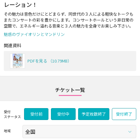
レーション！
その魅力は音色だけにとどまらず、同世代の３人による軽快なトークも
またコンサートの彩を豊かにします。コンサートホールという非日常の
空間で、エネルギー溢れる音楽と３人の魅力を全身でお楽しみ下さい。
魅惑のヴァイオリンとマンドリン
関連資料
PDFを見る （10.79MB）
チケット一覧
受付
受付前
受付中
予定枚数終了
受付終了
ステータス
地域