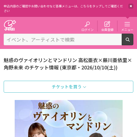
申込内容のご確認やお問い合わせなど各種メニューは、
こちらをタップしてご確認くだ
さい
チケット予約・購入・販売のイープラス
ログイン
会員登録
メニュー
検
魅惑のヴァイオリンとマンドリン 高松亜衣×藤川亜依里×
角野未来 のチケット情報 (東京都・2026/10/10(土))
チケットを買う