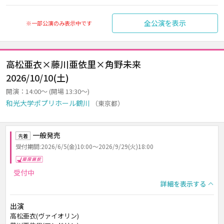
全公演を表示
※一部公演のみ表示中です
高松亜衣×藤川亜依里×角野未来
2026/10/10(土)
開演：14:00～ (開場 13:30～)
和光大学ポプリホール鶴川
（東京都）
一般発売
先着
受付期間:2026/6/5(金)10:00～2026/9/29(火)18:00
座席選択
受付中
詳細を表示する
出演
高松亜衣(ヴァイオリン)