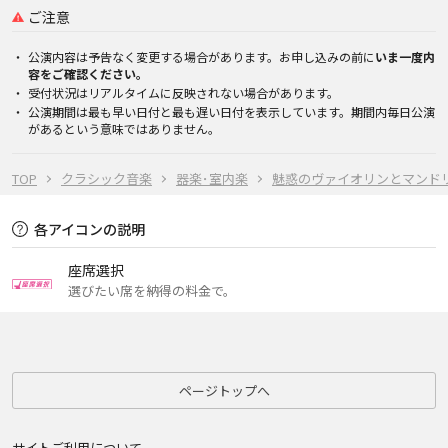
ご注意
公演内容は予告なく変更する場合があります。お申し込みの前に
いま一度内
容をご確認ください。
受付状況はリアルタイムに反映されない場合があります。
公演期間は最も早い日付と最も遅い日付を表示しています。期間内毎日公演
があるという意味ではありません。
TOP
クラシック音楽
器楽･室内楽
魅惑のヴァイオリンとマンド
各アイコンの説明
座席選択
選びたい席を納得の料金で。
ページトップへ
サイトご利用について