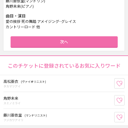
藤川亜依里(マンドリン)
角野未来(ピアノ)
曲目・演目
愛の挨拶 死の舞踏 アメイジング･グレイス
カントリーロード 他
次へ
このチケットに登録されているお気に入りワード
高松亜衣
(ヴァイオリニスト)
お
タカマツアイ
角野未来
お
スミノミライ
藤川亜依里
(マンドリニスト)
お
フジカワアイリ