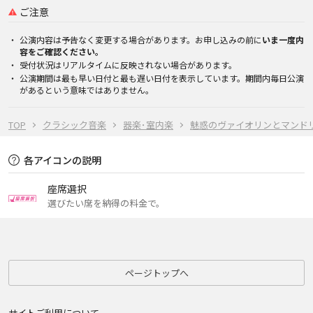
ご注意
公演内容は予告なく変更する場合があります。お申し込みの前に
いま一度内
容をご確認ください。
受付状況はリアルタイムに反映されない場合があります。
公演期間は最も早い日付と最も遅い日付を表示しています。期間内毎日公演
があるという意味ではありません。
TOP
クラシック音楽
器楽･室内楽
魅惑のヴァイオリンとマンド
各アイコンの説明
座席選択
選びたい席を納得の料金で。
ページトップへ
サイトご利用について