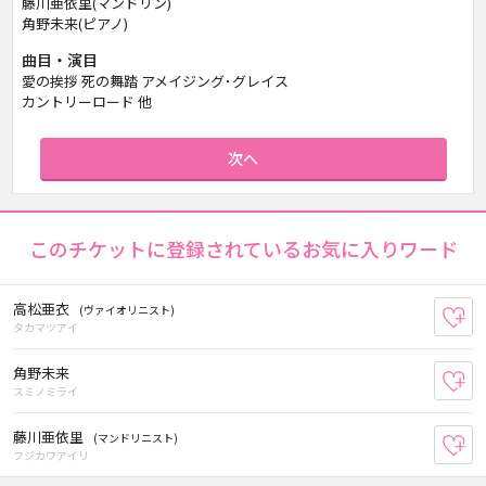
藤川亜依里(マンドリン)
角野未来(ピアノ)
曲目・演目
愛の挨拶 死の舞踏 アメイジング･グレイス
カントリーロード 他
次へ
このチケットに登録されているお気に入りワード
高松亜衣
(ヴァイオリニスト)
お
タカマツアイ
角野未来
お
スミノミライ
藤川亜依里
(マンドリニスト)
お
フジカワアイリ