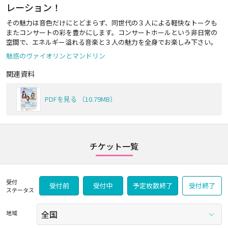
レーション！
その魅力は音色だけにとどまらず、同世代の３人による軽快なトークも
またコンサートの彩を豊かにします。コンサートホールという非日常の
空間で、エネルギー溢れる音楽と３人の魅力を全身でお楽しみ下さい。
魅惑のヴァイオリンとマンドリン
関連資料
PDFを見る （10.79MB）
チケット一覧
受付
受付前
受付中
予定枚数終了
受付終了
ステータス
地域