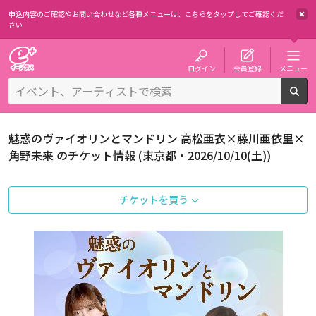
申込内容のご確認やお問い合わせなど各種メニューは、
こちらをタップしてご確認くだ
さい
チケット予約・購入・販売のイープラス
ログイン
会員登録
メニュー
検
魅惑のヴァイオリンとマンドリン 高松亜衣×藤川亜依里×
角野未来 のチケット情報 (東京都・2026/10/10(土))
チケットを買う