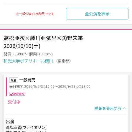
全公演を表示
※一部公演のみ表示中です
高松亜衣×藤川亜依里×角野未来
2026/10/10(土)
開演：14:00～ (開場 13:30～)
和光大学ポプリホール鶴川
（東京都）
一般発売
先着
受付期間:2026/6/5(金)10:00～2026/9/29(火)18:00
座席選択
受付中
詳細を表示する
出演
高松亜衣(ヴァイオリン)