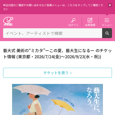
申込内容のご確認やお問い合わせなど各種メニューは、
こちらをタップしてご確認くだ
さい
チケット予約・購入・販売のイープラス
ログイン
会員登録
メニュー
検
藝大式 美術の“ミカタ”ーこの夏、藝大生になるー のチケッ
ト情報 (東京都・2026/7/24(金)～2026/9/23(水・祝))
チケットを買う