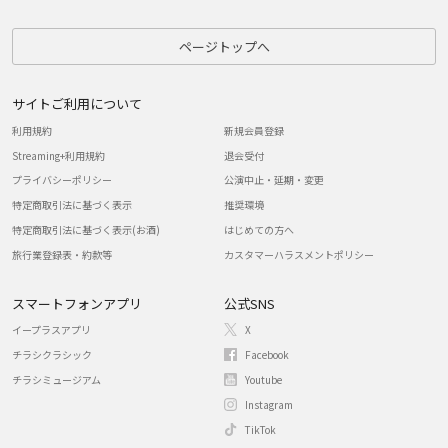
ページトップへ
サイトご利用について
利用規約
新規会員登録
Streaming+利用規約
退会受付
プライバシーポリシー
公演中止・延期・変更
特定商取引法に基づく表示
推奨環境
特定商取引法に基づく表示(お酒)
はじめての方へ
旅行業登録表・約款等
カスタマーハラスメントポリシー
スマートフォンアプリ
公式SNS
イープラスアプリ
X
チラシクラシック
Facebook
チラシミュージアム
Youtube
Instagram
TikTok