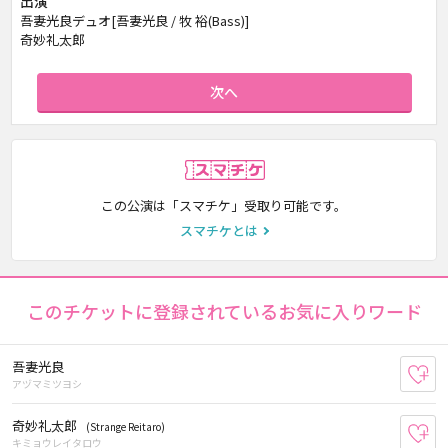
出演
吾妻光良デュオ[吾妻光良 / 牧 裕(Bass)]
奇妙礼太郎
次へ
スマチケ
この公演は「スマチケ」受取り可能です。
スマチケとは
このチケットに登録されているお気に入りワード
吾妻光良
お
アヅマミツヨシ
奇妙礼太郎
(Strange Reitaro)
お
キミョウレイタロウ