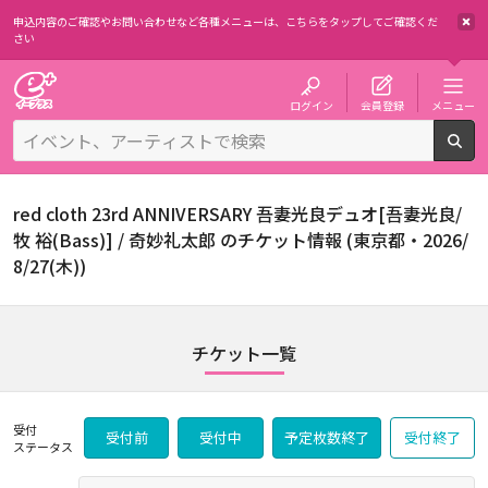
申込内容のご確認やお問い合わせなど各種メニューは、
こちらをタップしてご確認くだ
さい
チケット予約・購入・販売のイープラス
ログイン
会員登録
メニュー
検
red cloth 23rd ANNIVERSARY 吾妻光良デュオ[吾妻光良/
牧 裕(Bass)] / 奇妙礼太郎 のチケット情報 (東京都・2026/
8/27(木))
チケット一覧
受付
受付前
受付中
予定枚数終了
受付終了
ステータス