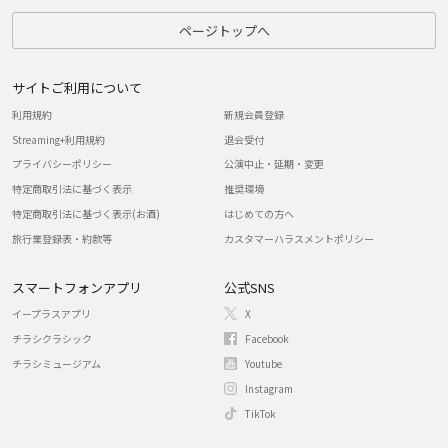
ページトップへ
サイトご利用について
利用規約
新規会員登録
Streaming+利用規約
退会受付
プライバシーポリシー
公演中止・延期・変更
特定商取引法に基づく表示
推奨環境
特定商取引法に基づく表示(お酒)
はじめての方へ
旅行業登録表・約款等
カスタマーハラスメントポリシー
スマートフォンアプリ
公式SNS
イープラスアプリ
X
チラシクラシック
Facebook
チラシミュージアム
Youtube
Instagram
TikTok