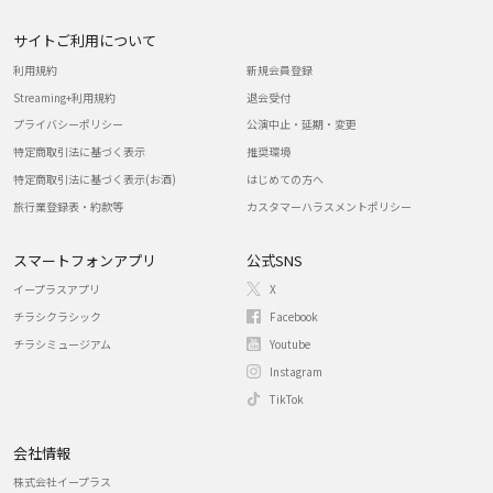
サイトご利用について
利用規約
新規会員登録
Streaming+利用規約
退会受付
プライバシーポリシー
公演中止・延期・変更
特定商取引法に基づく表示
推奨環境
特定商取引法に基づく表示(お酒)
はじめての方へ
旅行業登録表・約款等
カスタマーハラスメントポリシー
スマートフォンアプリ
公式SNS
イープラスアプリ
X
チラシクラシック
Facebook
チラシミュージアム
Youtube
Instagram
TikTok
会社情報
株式会社イープラス