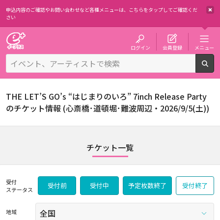
申込内容のご確認やお問い合わせなど各種メニューは、
こちらをタップしてご確認くだ
さい
チケット予約・購入・販売のイープラス
ログイン
会員登録
メニュー
検
THE LET’S GO’s “はじまりのいろ” 7inch Release Party
のチケット情報 (心斎橋･道頓堀･難波周辺・2026/9/5(土))
チケット一覧
受付
受付前
受付中
予定枚数終了
受付終了
ステータス
地域