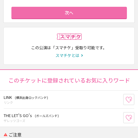
次へ
スマチケ
この公演は「スマチケ」受取り可能です。
スマチケとは
このチケットに登録されているお気に入りワード
LINK
(横浜出身ロックバンド)
お
リンク
THE LET’S GO’s
(ガールズバンド)
お
ザレッツゴーズ
ご注意