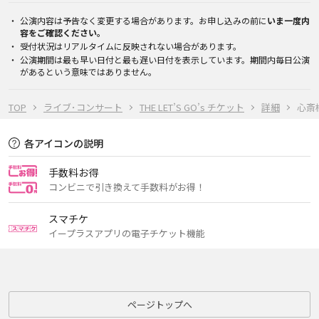
公演内容は予告なく変更する場合があります。お申し込みの前に
いま一度内
容をご確認ください。
受付状況はリアルタイムに反映されない場合があります。
公演期間は最も早い日付と最も遅い日付を表示しています。期間内毎日公演
があるという意味ではありません。
TOP
ライブ･コンサート
THE LET’S GO’s チケット
詳細
心斎橋
各アイコンの説明
手数料お得
コンビニで引き換えて手数料がお得！
スマチケ
イープラスアプリの電子チケット機能
ページトップへ