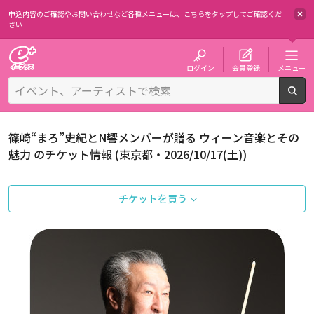
申込内容のご確認やお問い合わせなど各種メニューは、
こちらをタップしてご確認くだ
さい
チケット予約・購入・販売のイープラス
ログイン
会員登録
メニュー
検
篠崎“まろ”史紀とN響メンバーが贈る ウィーン音楽とその
魅力 のチケット情報 (東京都・2026/10/17(土))
チケットを買う