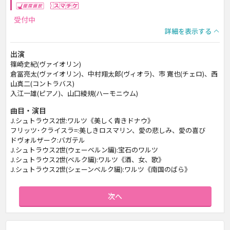
座席選択
スマチケ
受付中
詳細を表示する
出演
篠崎史紀(ヴァイオリン)
倉冨亮太(ヴァイオリン)、中村翔太郎(ヴィオラ)、市 寛也(チェロ)、西
山真二(コントラバス)
入江一雄(ピアノ)、山口綾規(ハーモニウム)
曲目・演目
J.シュトラウス2世:ワルツ《美しく青きドナウ》
フリッツ･クライスラ=:美しきロスマリン、愛の悲しみ、愛の喜び
ドヴォルザーク:バガテル
J.シュトラウス2世(ウェーベルン編):宝石のワルツ
J.シュトラウス2世(ベルク編):ワルツ《酒、女、歌》
J.シュトラウス2世(シェーンベルク編):ワルツ《南国のばら》
次へ