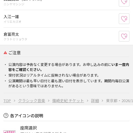
お
ニシヤマシンジ
入江一雄
お
イリエカズオ
倉冨亮太
お
クラトミリョウタ
ご注意
公演内容は予告なく変更する場合があります。お申し込みの前に
いま一度内
容をご確認ください。
受付状況はリアルタイムに反映されない場合があります。
公演期間は最も早い日付と最も遅い日付を表示しています。期間内毎日公演
があるという意味ではありません。
TOP
クラシック音楽
篠崎史紀 チケット
詳細
東京都・2026/10
各アイコンの説明
座席選択