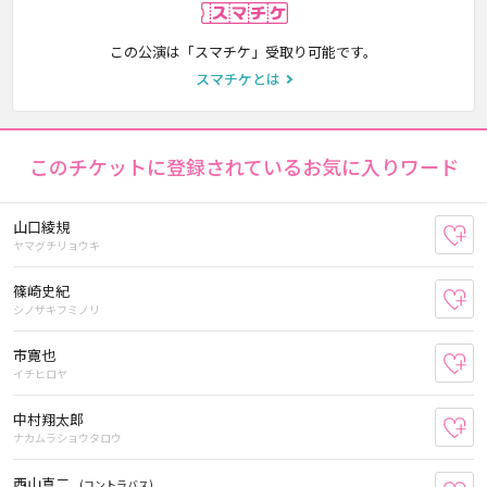
スマチケ
この公演は「スマチケ」受取り可能です。
スマチケとは
このチケットに登録されているお気に入りワード
山口綾規
お
ヤマグチリョウキ
篠崎史紀
お
シノザキフミノリ
市寛也
お
イチヒロヤ
中村翔太郎
お
ナカムラショウタロウ
西山真二
(コントラバス)