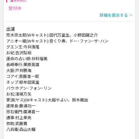
受付中
詳細を表示する
出演
荒木宗太郎(Wキャスト):田代万里生、小野田龍之介
アニオー姫(Wキャスト):音くり寿、ドー･ファン･ザ･ハン
グエン王:今井清隆
お妃:吉沢梨絵
運命の占い師:井料瑠美
長崎奉行:栗原英雄
大臣:戸井勝海
コアイ:斎藤准一郎
ネップ:蛭牟田実里
バウ:ホアン･フォン･リン
お松:淺場万矢
家須(ヤス)(Wキャスト):大越やよい、鈴木楓加
連隊長:藤浦功一
宗右衛門:廣瀬喜一
通事:村上幸央
弥助:武藤寛
八兵衛:森山大輔