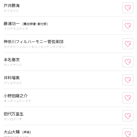
戸井勝海
お
トイカツミ
藤浦功一
(舞台俳優･振付家)
お
フジウラコウイチ
神奈川フィルハーモニー管弦楽団
お
カナガワフィルハーモニーカンゲンガクダン
本名徹次
お
ホンナテツジ
井料瑠美
お
イリョウルミ
小野田龍之介
お
オノダリュウノスケ
田代万里生
お
タシロマリオ
大山大輔
(声楽)
お
オオヤマダイスケ