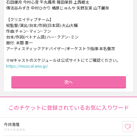
石田優月 今村心音 牛丸颯希 篠田果鈴 上西郷太
傳法谷みずき 中村ひかり 楢原じゅんや 矢野友実 山下麗奈
【クリエイティブチーム】
総監督/演出/台本/作詞(日本語):大山大輔
作曲:チャン･マィン･フン
台本/作詞(ベトナム語):ハー･クアン･ミン
振付: 本間 憲一
アーティスティックアドバイザー/オーケストラ指揮:本名徹次
※Wキャストのスケジュールは公式サイトにてご確認ください。
https://musical.anio.jp/
次へ
このチケットに登録されているお気に入りワード
今井清隆
お
イマイキヨタカ