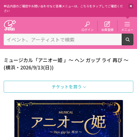
申込内容のご確認やお問い合わせなど各種メニューは、
こちらをタップしてご確認くだ
さい
チケット予約・購入・販売のイープラス
ログイン
会員登録
メニュー
検
ミュージカル「アニオー姫 」～ ヘン ガップ ライ 再び ～
(横浜・2026/9/13(日))
チケットを買う