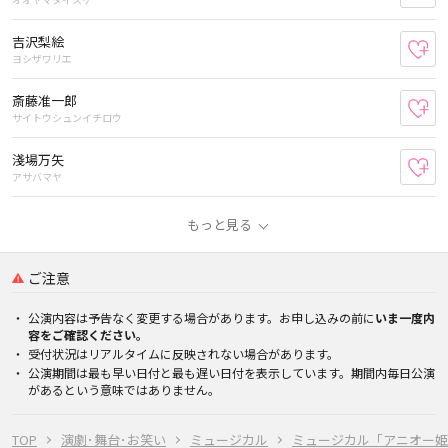
吉沢梨絵
お
ヨシザワリエ
斎藤准一郎
お
サイトウシュンイチロウ
淺場万矢
お
アサバマヤ
もっと見る
ご注意
公演内容は予告なく変更する場合があります。お申し込みの前に
いま一度内
容をご確認ください。
受付状況はリアルタイムに反映されない場合があります。
公演期間は最も早い日付と最も遅い日付を表示しています。期間内毎日公演
があるという意味ではありません。
TOP
演劇･舞台･お笑い
ミュージカル
ミュージカル「アニオー姫 」